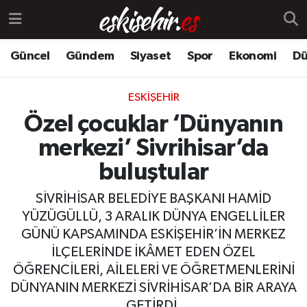
Güncel
Gündem
Siyaset
Spor
Ekonomi
Dü
ESKIŞEHIR
Özel çocuklar ‘Dünyanın
merkezi’ Sivrihisar’da
buluştular
SİVRİHİSAR BELEDİYE BAŞKANI HAMİD
YÜZÜGÜLLÜ, 3 ARALIK DÜNYA ENGELLİLER
GÜNÜ KAPSAMINDA ESKİŞEHİR’İN MERKEZ
İLÇELERİNDE İKÂMET EDEN ÖZEL
ÖĞRENCİLERİ, AİLELERİ VE ÖĞRETMENLERİNİ
DÜNYANIN MERKEZİ SİVRİHİSAR’DA BİR ARAYA
GETİRDİ.