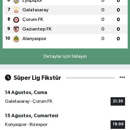
6
Eyüpspor
0
0
7
Galatasaray
0
0
8
Çorum FK
0
0
9
Gaziantep FK
0
0
10
Alanyaspor
0
0
Detaylar için tıklayın
Süper Lig Fikstür
14 Ağustos, Cuma
Galatasaray - Çorum FK
21:30
15 Ağustos, Cumartesi
Konyaspor - Rizespor
19:00