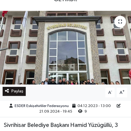
Paylaş
-
+
A
A
ESDER Eskişehirliler Federasyonu
04.12.2023 - 13:00
21.09.2024 - 19:45
9
Sivrihisar Belediye Başkanı Hamid Yüzügüllü, 3