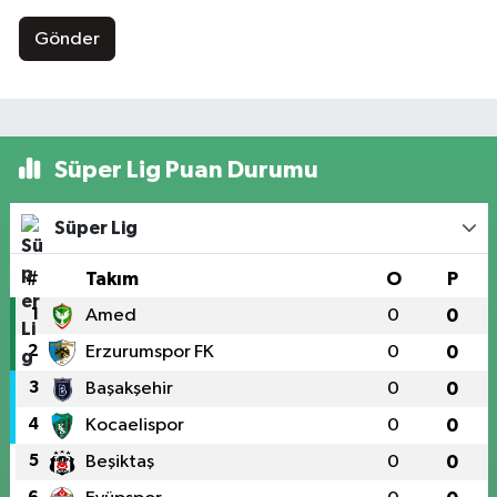
Gönder
Süper Lig Puan Durumu
Süper Lig
#
Takım
O
P
1
Amed
0
0
2
Erzurumspor FK
0
0
3
Başakşehir
0
0
4
Kocaelispor
0
0
5
Beşiktaş
0
0