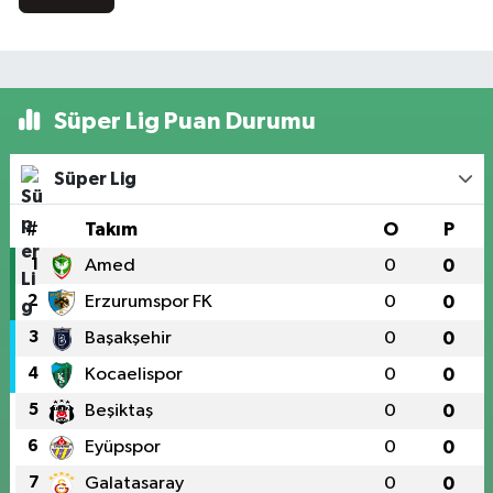
Süper Lig Puan Durumu
Süper Lig
#
Takım
O
P
1
Amed
0
0
2
Erzurumspor FK
0
0
3
Başakşehir
0
0
4
Kocaelispor
0
0
5
Beşiktaş
0
0
6
Eyüpspor
0
0
7
Galatasaray
0
0