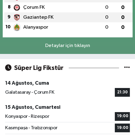
8
Çorum FK
0
0
9
Gaziantep FK
0
0
10
Alanyaspor
0
0
Detaylar için tıklayın
Süper Lig Fikstür
14 Ağustos, Cuma
Galatasaray - Çorum FK
21:30
15 Ağustos, Cumartesi
Konyaspor - Rizespor
19:00
Kasımpaşa - Trabzonspor
19:00