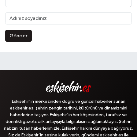
Gönder
Eskişehir'in merkezinden doğru ve güncel haberler sunan
eskisehir.es, şehrin zengin tarihini, kültürünü ve dinamizmini
haberlerine taşıyor. Eskişehir'in her köşesinden, tarafsız ve
derinlikli gazetecilik anlayışıyla bilgi akışını sağlamaktayız. Şehrin
nabzını tutan haberlerimizle, Eskişehir halkını dünyaya bağlıyoruz.
Siz de Eskişehir'in sesine kulak verin, gündemi eskisehir.es ile