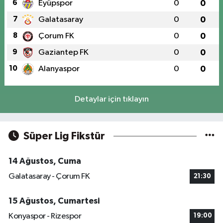
6
Eyüpspor
0
0
7
Galatasaray
0
0
8
Çorum FK
0
0
9
Gaziantep FK
0
0
10
Alanyaspor
0
0
Detaylar için tıklayın
Süper Lig Fikstür
14 Ağustos, Cuma
Galatasaray - Çorum FK
21:30
15 Ağustos, Cumartesi
Konyaspor - Rizespor
19:00