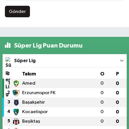
Gönder
Süper Lig Puan Durumu
Süper Lig
#
Takım
O
P
1
Amed
0
0
2
Erzurumspor FK
0
0
3
Başakşehir
0
0
4
Kocaelispor
0
0
5
Beşiktaş
0
0