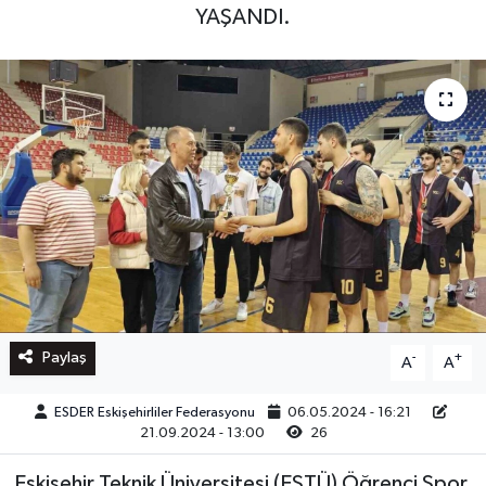
YAŞANDI.
Paylaş
-
+
A
A
ESDER Eskişehirliler Federasyonu
06.05.2024 - 16:21
21.09.2024 - 13:00
26
Eskişehir Teknik Üniversitesi (ESTÜ) Öğrenci Spor