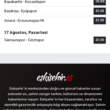
Başakşehir - Kocaelispor
19:00
Beşiktaş - Eyüpspor
21:30
Amed - Erzurumspor FK
21:30
17 Ağustos, Pazartesi
Samsunspor - Göztepe
21:30
Eskişehir'in merkezinden doğru ve güncel haberler sunan
eskisehir.es, şehrin zengin tarihini, kültürünü ve dinamizmini
haberlerine taşıyor. Eskişehir'in her köşesinden, tarafsız ve
derinlikli gazetecilik anlayışıyla bilgi akışını sağlamaktayız. Şehrin