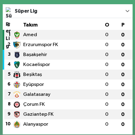
Süper Lig
#
Takım
O
P
1
Amed
0
0
2
Erzurumspor FK
0
0
3
Başakşehir
0
0
4
Kocaelispor
0
0
5
Beşiktaş
0
0
6
Eyüpspor
0
0
7
Galatasaray
0
0
8
Çorum FK
0
0
9
Gaziantep FK
0
0
10
Alanyaspor
0
0