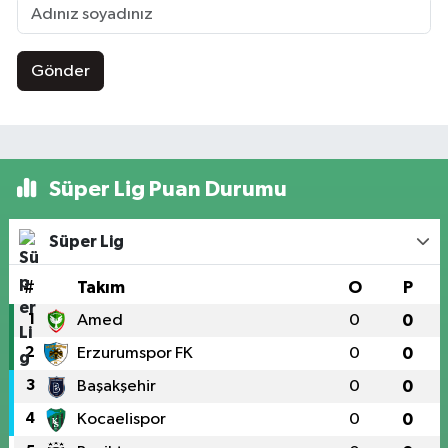
Gönder
Süper Lig Puan Durumu
Süper Lig
#
Takım
O
P
1
Amed
0
0
2
Erzurumspor FK
0
0
3
Başakşehir
0
0
4
Kocaelispor
0
0