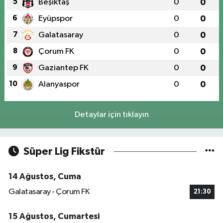
5
Beşiktaş
0
0
6
Eyüpspor
0
0
7
Galatasaray
0
0
8
Çorum FK
0
0
9
Gaziantep FK
0
0
10
Alanyaspor
0
0
Detaylar için tıklayın
Süper Lig Fikstür
14 Ağustos, Cuma
Galatasaray - Çorum FK
21:30
15 Ağustos, Cumartesi