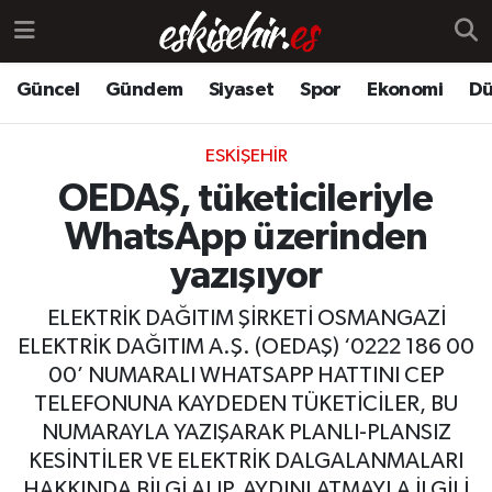
Güncel
Gündem
Siyaset
Spor
Ekonomi
Dü
ESKIŞEHIR
OEDAŞ, tüketicileriyle
WhatsApp üzerinden
yazışıyor
ELEKTRİK DAĞITIM ŞİRKETİ OSMANGAZİ
ELEKTRİK DAĞITIM A.Ş. (OEDAŞ) ‘0222 186 00
00’ NUMARALI WHATSAPP HATTINI CEP
TELEFONUNA KAYDEDEN TÜKETİCİLER, BU
NUMARAYLA YAZIŞARAK PLANLI-PLANSIZ
KESİNTİLER VE ELEKTRİK DALGALANMALARI
HAKKINDA BİLGİ ALIP, AYDINLATMAYLA İLGİLİ