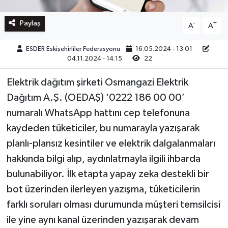
Paylaş
-
+
A
A
ESDER Eskişehirliler Federasyonu
16.05.2024 - 13:01
04.11.2024 - 14:15
22
Elektrik dağıtım şirketi Osmangazi Elektrik
Dağıtım A.Ş. (OEDAŞ) ‘0222 186 00 00’
numaralı WhatsApp hattını cep telefonuna
kaydeden tüketiciler, bu numarayla yazışarak
planlı-plansız kesintiler ve elektrik dalgalanmaları
hakkında bilgi alıp, aydınlatmayla ilgili ihbarda
bulunabiliyor. İlk etapta yapay zeka destekli bir
bot üzerinden ilerleyen yazışma, tüketicilerin
farklı soruları olması durumunda müşteri temsilcisi
ile yine aynı kanal üzerinden yazışarak devam