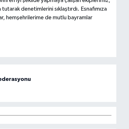
ni en iyi şekilde yapmaya çalışan ekiplerimiz,
 tutarak denetimlerini sıklaştırdı. Esnafımıza
lar, hemşehrilerime de mutlu bayramlar
 Federasyonu