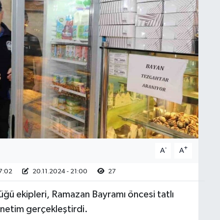
-
+
A
A
7:02
20.11.2024 - 21:00
27
ğü ekipleri, Ramazan Bayramı öncesi tatlı
denetim gerçekleştirdi.