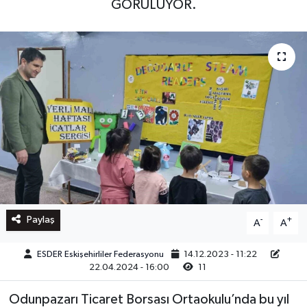
GÖRÜLÜYOR.
Paylaş
-
+
A
A
ESDER Eskişehirliler Federasyonu
14.12.2023 - 11:22
22.04.2024 - 16:00
11
Odunpazarı Ticaret Borsası Ortaokulu’nda bu yıl