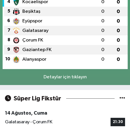
4
Kocaelispor
0
0
5
Beşiktaş
0
0
6
Eyüpspor
0
0
7
Galatasaray
0
0
8
Çorum FK
0
0
9
Gaziantep FK
0
0
10
Alanyaspor
0
0
Detaylar için tıklayın
Süper Lig Fikstür
14 Ağustos, Cuma
Galatasaray - Çorum FK
21:30