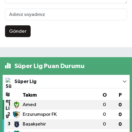
Gönder
Süper Lig Puan Durumu
Süper Lig
#
Takım
O
P
1
Amed
0
0
2
Erzurumspor FK
0
0
3
Başakşehir
0
0