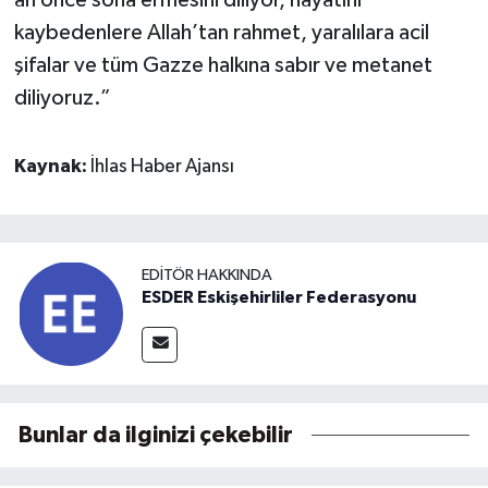
an önce sona ermesini diliyor, hayatını
kaybedenlere Allah’tan rahmet, yaralılara acil
şifalar ve tüm Gazze halkına sabır ve metanet
diliyoruz.”
Kaynak:
İhlas Haber Ajansı
EDITÖR HAKKINDA
ESDER Eskişehirliler Federasyonu
Bunlar da ilginizi çekebilir