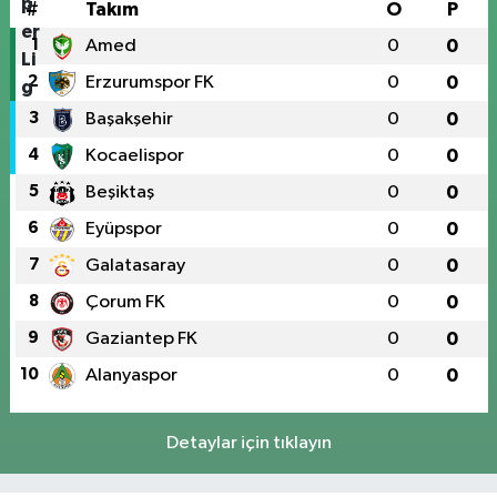
#
Takım
O
P
1
Amed
0
0
2
Erzurumspor FK
0
0
3
Başakşehir
0
0
4
Kocaelispor
0
0
5
Beşiktaş
0
0
6
Eyüpspor
0
0
7
Galatasaray
0
0
8
Çorum FK
0
0
9
Gaziantep FK
0
0
10
Alanyaspor
0
0
Detaylar için tıklayın