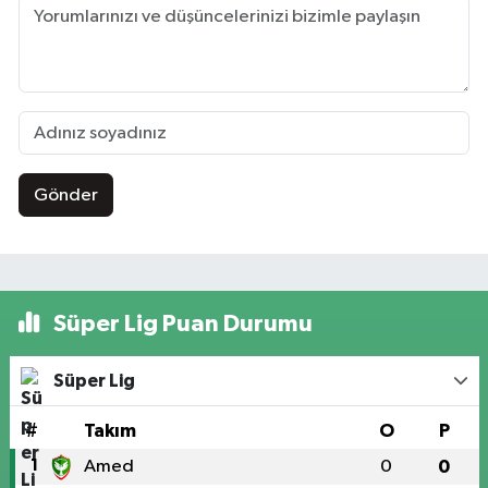
Gönder
Süper Lig Puan Durumu
Süper Lig
#
Takım
O
P
1
Amed
0
0