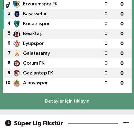
2
Erzurumspor FK
0
0
3
Başakşehir
0
0
4
Kocaelispor
0
0
5
Beşiktaş
0
0
6
Eyüpspor
0
0
7
Galatasaray
0
0
8
Çorum FK
0
0
9
Gaziantep FK
0
0
10
Alanyaspor
0
0
Detaylar için tıklayın
Süper Lig Fikstür