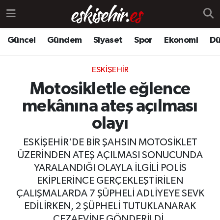
Güncel
Gündem
Siyaset
Spor
Ekonomi
Dü
ESKIŞEHIR
Motosikletle eğlence
mekânına ateş açılması
olayı
ESKİŞEHİR'DE BİR ŞAHSIN MOTOSİKLET
ÜZERİNDEN ATEŞ AÇILMASI SONUCUNDA
YARALANDIĞI OLAYLA İLGİLİ POLİS
EKİPLERİNCE GERÇEKLEŞTİRİLEN
ÇALIŞMALARDA 7 ŞÜPHELİ ADLİYEYE SEVK
EDİLİRKEN, 2 ŞÜPHELİ TUTUKLANARAK
CEZAEVİNE GÖNDERİLDİ.