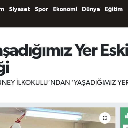
em
Siyaset
Spor
Ekonomi
Dünya
Eğitim
aşadığımız Yer Esk
ği
GÜNEY İLKOKULU’NDAN ‘YAŞADIĞIMIZ YE