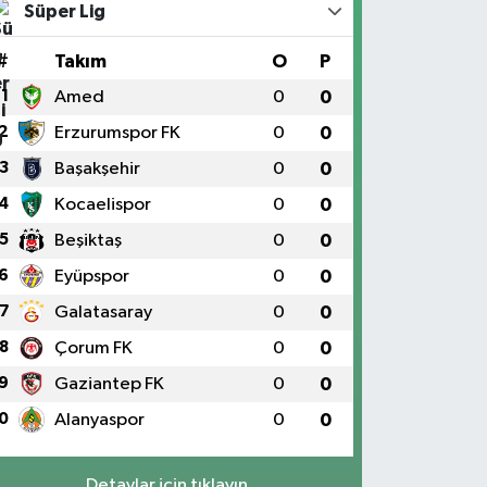
Süper Lig
#
Takım
O
P
1
Amed
0
0
2
Erzurumspor FK
0
0
3
Başakşehir
0
0
4
Kocaelispor
0
0
5
Beşiktaş
0
0
6
Eyüpspor
0
0
7
Galatasaray
0
0
8
Çorum FK
0
0
9
Gaziantep FK
0
0
0
Alanyaspor
0
0
Detaylar için tıklayın