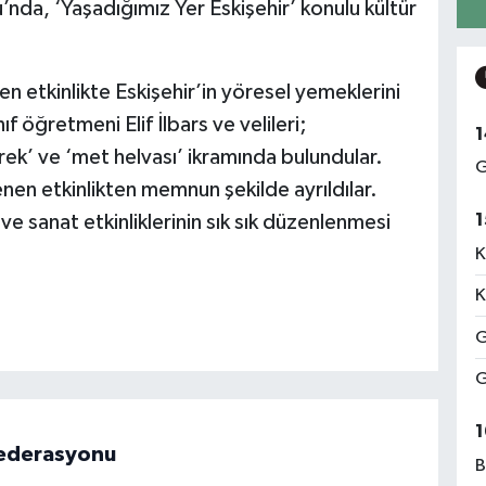
u’nda, ‘Yaşadığımız Yer Eskişehir’ konulu kültür
en etkinlikte Eskişehir’in yöresel yemeklerini
ıf öğretmeni Elif İlbars ve velileri;
1
rek’ ve ‘met helvası’ ikramında bulundular.
G
enen etkinlikten memnun şekilde ayrıldılar.
1
 ve sanat etkinliklerinin sık sık düzenlenmesi
K
K
G
G
1
 Federasyonu
B