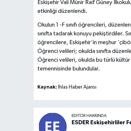
Eskişehir Vali Münir Raif Güney İlkokul
etkinliği düzenlendi.
Okulun 1 -F sınıfı öğrencileri, düzenlen
sınıfta tadarak konuyu pekiştirdiler. Sın
öğrencilere, Eskişehir’in meşhur ‘çibö
Öğrenci velileri; okulda sınıfta düzenl
Öğrenci velileri, okulda bu türlü kültür
temennisinde bulundular.
Kaynak:
İhlas Haber Ajansı
EDITÖR HAKKINDA
ESDER Eskişehirliler