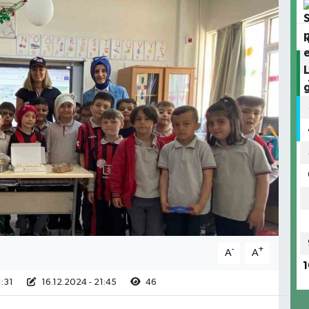
-
+
A
A
1
1:31
16.12.2024 - 21:45
46