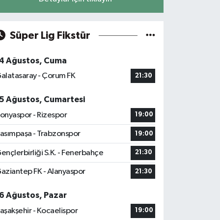
Süper Lig Fikstür
4 Ağustos, Cuma
alatasaray - Çorum FK
21:30
5 Ağustos, Cumartesi
onyaspor - Rizespor
19:00
asımpaşa - Trabzonspor
19:00
ençlerbirliği S.K. - Fenerbahçe
21:30
aziantep FK - Alanyaspor
21:30
6 Ağustos, Pazar
aşakşehir - Kocaelispor
19:00