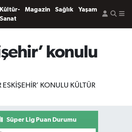
Kültür-
Magazin
Sağlık
Yaşam
Sanat
işehir’ konulu
R ESKİŞEHİR’ KONULU KÜLTÜR
Süper Lig Puan Durumu