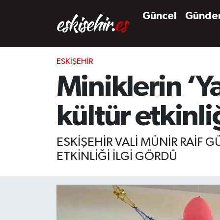
Güncel
Günd
ESKIŞEHIR
Miniklerin ‘Y
kültür etkinli
ESKİŞEHİR VALİ MÜNİR RAİF 
ETKİNLİĞİ İLGİ GÖRDÜ