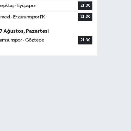
eşiktaş - Eyüpspor
21:30
med - Erzurumspor FK
21:30
7 Ağustos, Pazartesi
amsunspor - Göztepe
21:30