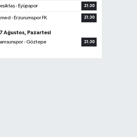
eşiktaş - Eyüpspor
21:30
med - Erzurumspor FK
21:30
7 Ağustos, Pazartesi
amsunspor - Göztepe
21:30