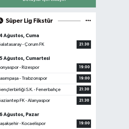
Süper Lig Fikstür
4 Ağustos, Cuma
alatasaray - Çorum FK
21:30
5 Ağustos, Cumartesi
onyaspor - Rizespor
19:00
asımpaşa - Trabzonspor
19:00
ençlerbirliği S.K. - Fenerbahçe
21:30
aziantep FK - Alanyaspor
21:30
6 Ağustos, Pazar
aşakşehir - Kocaelispor
19:00