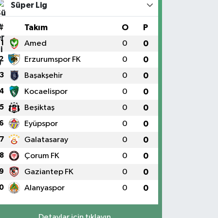
Süper Lig
#
Takım
O
P
1
Amed
0
0
2
Erzurumspor FK
0
0
3
Başakşehir
0
0
4
Kocaelispor
0
0
5
Beşiktaş
0
0
6
Eyüpspor
0
0
7
Galatasaray
0
0
8
Çorum FK
0
0
9
Gaziantep FK
0
0
0
Alanyaspor
0
0
Detaylar için tıklayın