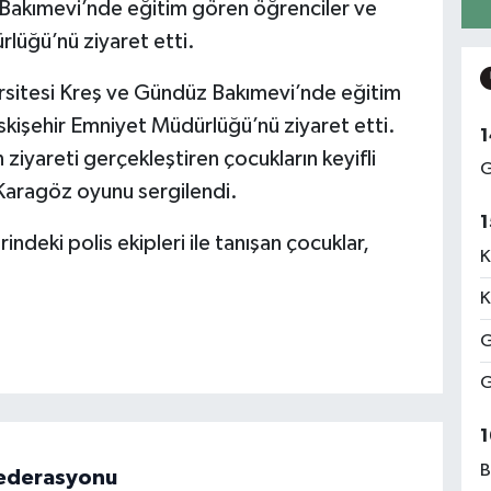
Bakımevi’nde eğitim gören öğrenciler ve
lüğü’nü ziyaret etti.
ersitesi Kreş ve Gündüz Bakımevi’nde eğitim
kişehir Emniyet Müdürlüğü’nü ziyaret etti.
1
ziyareti gerçekleştiren çocukların keyifli
G
Karagöz oyunu sergilendi.
1
indeki polis ekipleri ile tanışan çocuklar,
K
K
G
G
1
B
 Federasyonu