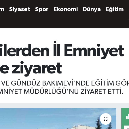
em
Siyaset
Spor
Ekonomi
Dünya
Eğitim
lerden İl Emniyet
 ziyaret
Ş VE GÜNDÜZ BAKIMEVİ’NDE EĞİTİM GÖ
MNİYET MÜDÜRLÜĞÜ’NÜ ZİYARET ETTİ.