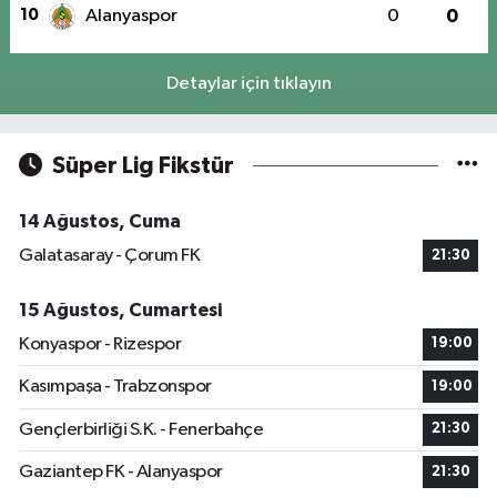
10
Alanyaspor
0
0
Detaylar için tıklayın
Süper Lig Fikstür
14 Ağustos, Cuma
Galatasaray - Çorum FK
21:30
15 Ağustos, Cumartesi
Konyaspor - Rizespor
19:00
Kasımpaşa - Trabzonspor
19:00
Gençlerbirliği S.K. - Fenerbahçe
21:30
Gaziantep FK - Alanyaspor
21:30