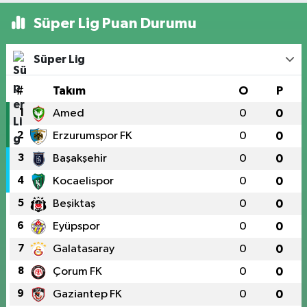
Süper Lig Puan Durumu
Süper Lig
#
Takım
O
P
1
Amed
0
0
2
Erzurumspor FK
0
0
3
Başakşehir
0
0
4
Kocaelispor
0
0
5
Beşiktaş
0
0
6
Eyüpspor
0
0
7
Galatasaray
0
0
8
Çorum FK
0
0
9
Gaziantep FK
0
0