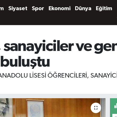
em
Siyaset
Spor
Ekonomi
Dünya
Eğitim
, sanayiciler ve ge
e buluştu
ANADOLU LİSESİ ÖĞRENCİLERİ, SANAYİCİ