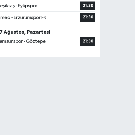
eşiktaş - Eyüpspor
21:30
med - Erzurumspor FK
21:30
7 Ağustos, Pazartesi
amsunspor - Göztepe
21:30