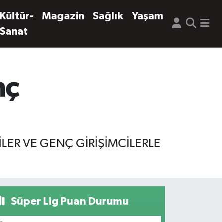
Kültür-
Magazin
Sağlık
Yaşam
Sanat
nç
LER VE GENÇ GİRİŞİMCİLERLE
Süper Lig Puan Durumu