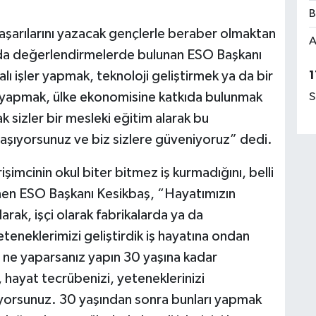
B
 başarılarını yazacak gençlerle beraber olmaktan
A
nda değerlendirmelerde bulunan ESO Başkanı
1
alı işler yapmak, teknoloji geliştirmek ya da bir
t yapmak, ülke ekonomisine katkıda bulunmak
S
k sizler bir mesleki eğitim alarak bu
aşıyorsunuz ve biz sizlere güveniyoruz” dedi.
rişimcinin okul biter bitmez iş kurmadığını, belli
nen ESO Başkanı Kesikbaş, “Hayatımızın
arak, işçi olarak fabrikalarda ya da
yeteneklerimizi geliştirdik iş hayatına ondan
a ne yaparsanız yapın 30 yaşına kadar
zi, hayat tecrübenizi, yeteneklerinizi
iliyorsunuz. 30 yaşından sonra bunları yapmak