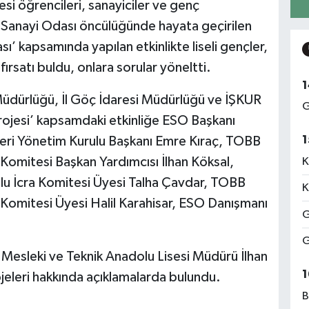
si öğrencileri, sanayiciler ve genç
hir Sanayi Odası öncülüğünde hayata geçirilen
sı’ kapsamında yapılan etkinlikte liseli gençler,
fırsatı buldu, onlara sorular yöneltti.
1
m Müdürlüğü, İl Göç İdaresi Müdürlüğü ve İŞKUR
G
Projesi’ kapsamdaki etkinliğe ESO Başkanı
1
leri Yönetim Kurulu Başkanı Emre Kıraç, TOBB
a Komitesi Başkan Yardımcısı İlhan Köksal,
K
ulu İcra Komitesi Üyesi Talha Çavdar, TOBB
K
a Komitesi Üyesi Halil Karahisar, ESO Danışmanı
G
G
 Mesleki ve Teknik Anadolu Lisesi Müdürü İlhan
1
jeleri hakkında açıklamalarda bulundu.
B