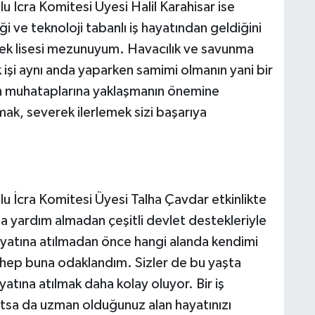
u İcra Komitesi Üyesi Halil Karahisar ise
 ve teknoloji tabanlı iş hayatından geldiğini
lek lisesi mezunuyum. Havacılık ve savunma
k işi aynı anda yaparken samimi olmanın yani bir
şin muhataplarına yaklaşmanın önemine
mak, severek ilerlemek sizi başarıya
u İcra Komitesi Üyesi Talha Çavdar etkinlikte
a yardım almadan çeşitli devlet destekleriyle
 hayatına atılmadan önce hangi alanda kendimi
 hep buna odaklandım. Sizler de bu yaşta
yatına atılmak daha kolay oluyor. Bir iş
atsa da uzman olduğunuz alan hayatınızı