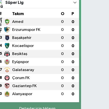
Süper Lig
#
Takım
O
P
1
Amed
0
0
2
Erzurumspor FK
0
0
3
Başakşehir
0
0
4
Kocaelispor
0
0
5
Beşiktaş
0
0
6
Eyüpspor
0
0
7
Galatasaray
0
0
8
Çorum FK
0
0
9
Gaziantep FK
0
0
0
Alanyaspor
0
0
Detaylar için tıklayın