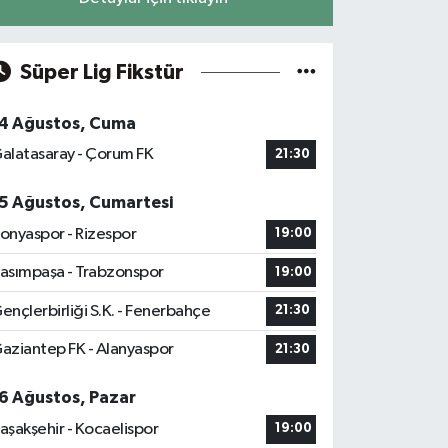
Süper Lig Fikstür
4 Ağustos, Cuma
alatasaray - Çorum FK
21:30
5 Ağustos, Cumartesi
onyaspor - Rizespor
19:00
asımpaşa - Trabzonspor
19:00
ençlerbirliği S.K. - Fenerbahçe
21:30
aziantep FK - Alanyaspor
21:30
6 Ağustos, Pazar
aşakşehir - Kocaelispor
19:00