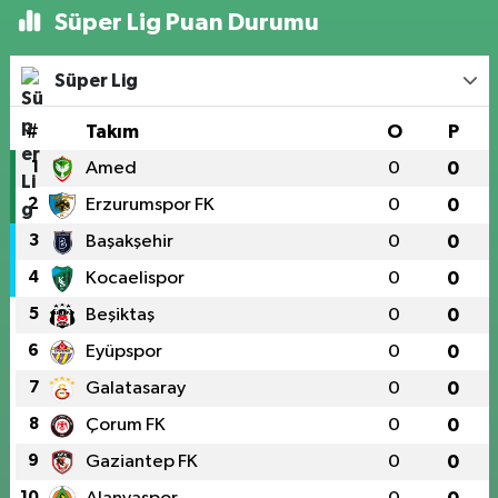
Süper Lig Puan Durumu
Süper Lig
#
Takım
O
P
1
Amed
0
0
2
Erzurumspor FK
0
0
3
Başakşehir
0
0
4
Kocaelispor
0
0
5
Beşiktaş
0
0
6
Eyüpspor
0
0
7
Galatasaray
0
0
8
Çorum FK
0
0
9
Gaziantep FK
0
0
10