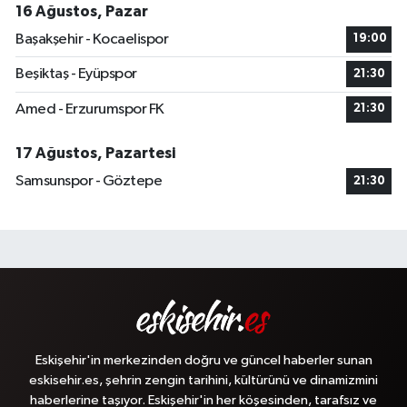
16 Ağustos, Pazar
Başakşehir - Kocaelispor
19:00
Beşiktaş - Eyüpspor
21:30
Amed - Erzurumspor FK
21:30
17 Ağustos, Pazartesi
Samsunspor - Göztepe
21:30
Eskişehir'in merkezinden doğru ve güncel haberler sunan
eskisehir.es, şehrin zengin tarihini, kültürünü ve dinamizmini
haberlerine taşıyor. Eskişehir'in her köşesinden, tarafsız ve