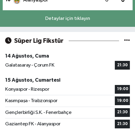
Alanyaspor
0
0
Detaylar için tıklayın
Süper Lig Fikstür
14 Ağustos, Cuma
Galatasaray - Çorum FK
21:30
15 Ağustos, Cumartesi
Konyaspor - Rizespor
19:00
Kasımpaşa - Trabzonspor
19:00
Gençlerbirliği S.K. - Fenerbahçe
21:30
Gaziantep FK - Alanyaspor
21:30