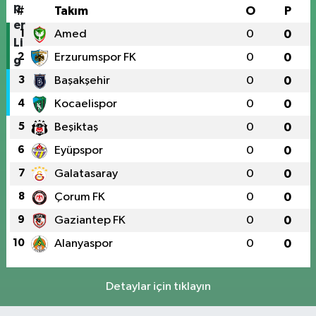
#
Takım
O
P
1
Amed
0
0
2
Erzurumspor FK
0
0
3
Başakşehir
0
0
4
Kocaelispor
0
0
5
Beşiktaş
0
0
6
Eyüpspor
0
0
7
Galatasaray
0
0
8
Çorum FK
0
0
9
Gaziantep FK
0
0
10
Alanyaspor
0
0
Detaylar için tıklayın