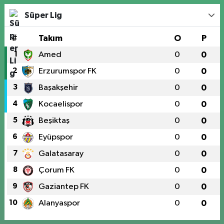
Süper Lig
#
Takım
O
P
1
Amed
0
0
2
Erzurumspor FK
0
0
3
Başakşehir
0
0
4
Kocaelispor
0
0
5
Beşiktaş
0
0
6
Eyüpspor
0
0
7
Galatasaray
0
0
8
Çorum FK
0
0
9
Gaziantep FK
0
0
10
Alanyaspor
0
0