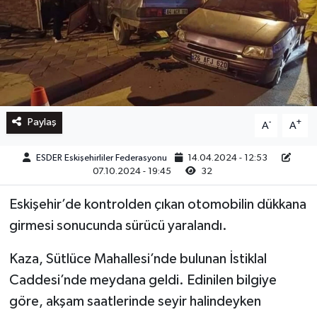
Paylaş
-
+
A
A
ESDER Eskişehirliler Federasyonu
14.04.2024 - 12:53
07.10.2024 - 19:45
32
Eskişehir’de kontrolden çıkan otomobilin dükkana
girmesi sonucunda sürücü yaralandı.
Kaza, Sütlüce Mahallesi’nde bulunan İstiklal
Caddesi’nde meydana geldi. Edinilen bilgiye
göre, akşam saatlerinde seyir halindeyken