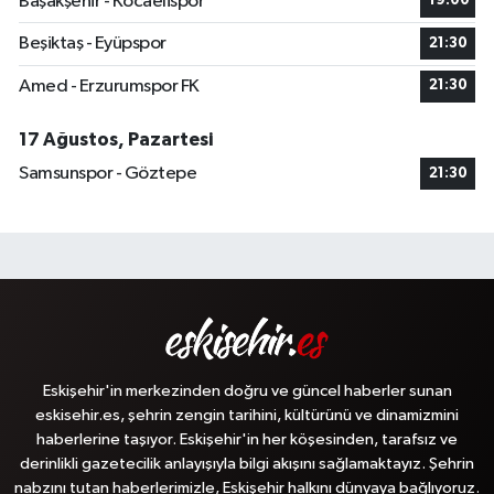
Başakşehir - Kocaelispor
19:00
Beşiktaş - Eyüpspor
21:30
Amed - Erzurumspor FK
21:30
17 Ağustos, Pazartesi
Samsunspor - Göztepe
21:30
Eskişehir'in merkezinden doğru ve güncel haberler sunan
eskisehir.es, şehrin zengin tarihini, kültürünü ve dinamizmini
haberlerine taşıyor. Eskişehir'in her köşesinden, tarafsız ve
derinlikli gazetecilik anlayışıyla bilgi akışını sağlamaktayız. Şehrin
nabzını tutan haberlerimizle, Eskişehir halkını dünyaya bağlıyoruz.