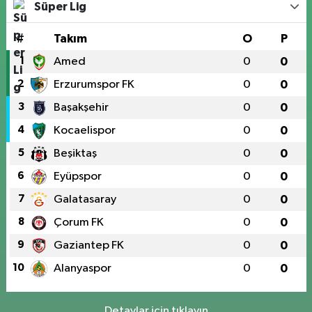
Süper Lig
#
Takım
O
P
1
Amed
0
0
2
Erzurumspor FK
0
0
3
Başakşehir
0
0
4
Kocaelispor
0
0
5
Beşiktaş
0
0
6
Eyüpspor
0
0
7
Galatasaray
0
0
8
Çorum FK
0
0
9
Gaziantep FK
0
0
10
Alanyaspor
0
0
Detaylar için tıklayın