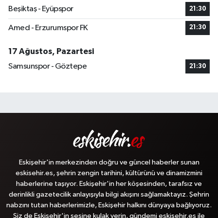
Beşiktaş - Eyüpspor
21:30
Amed - Erzurumspor FK
21:30
17 Ağustos, Pazartesi
Samsunspor - Göztepe
21:30
Eskişehir'in merkezinden doğru ve güncel haberler sunan
eskisehir.es, şehrin zengin tarihini, kültürünü ve dinamizmini
haberlerine taşıyor. Eskişehir'in her köşesinden, tarafsız ve
derinlikli gazetecilik anlayışıyla bilgi akışını sağlamaktayız. Şehrin
nabzını tutan haberlerimizle, Eskişehir halkını dünyaya bağlıyoruz.
Siz de Eskişehir'in sesine kulak verin, gündemi eskisehir.es ile