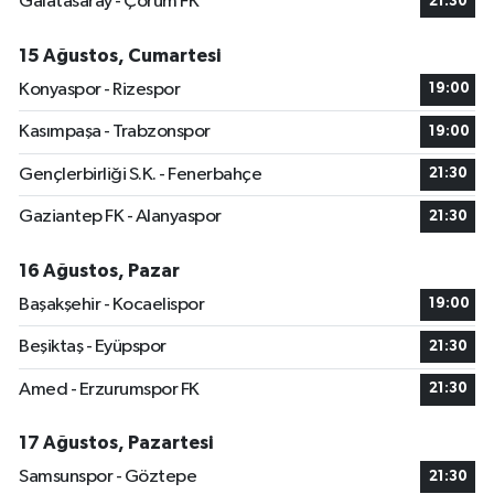
Galatasaray - Çorum FK
21:30
15 Ağustos, Cumartesi
Konyaspor - Rizespor
19:00
Kasımpaşa - Trabzonspor
19:00
Gençlerbirliği S.K. - Fenerbahçe
21:30
Gaziantep FK - Alanyaspor
21:30
16 Ağustos, Pazar
Başakşehir - Kocaelispor
19:00
Beşiktaş - Eyüpspor
21:30
Amed - Erzurumspor FK
21:30
17 Ağustos, Pazartesi
Samsunspor - Göztepe
21:30