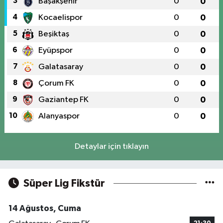
3
Başakşehir
0
0
4
Kocaelispor
0
0
5
Beşiktaş
0
0
6
Eyüpspor
0
0
7
Galatasaray
0
0
8
Çorum FK
0
0
9
Gaziantep FK
0
0
10
Alanyaspor
0
0
Detaylar için tıklayın
Süper Lig Fikstür
14 Ağustos, Cuma