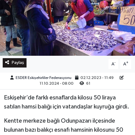
Paylaş
-
+
A
A
ESDER Eskişehirliler Federasyonu
02.12.2023 - 11:49
11.10.2024 - 08:00
61
Eskişehir’de farklı esnaflarda kilosu 50 liraya
satılan hamsi balığı için vatandaşlar kuyruğa girdi.
Kentte merkeze bağlı Odunpazarı ilçesinde
bulunan bazı balıkçı esnafı hamsinin kilosunu 50