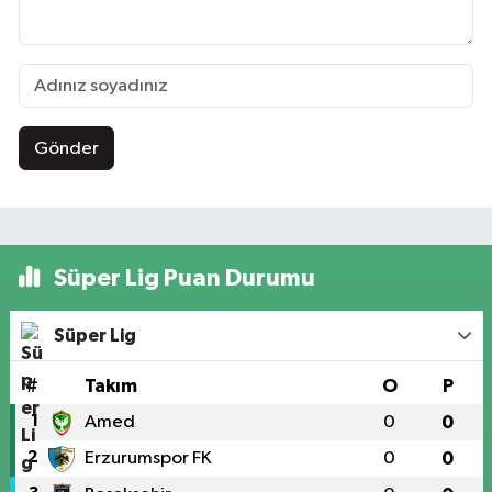
Gönder
Süper Lig Puan Durumu
Süper Lig
#
Takım
O
P
1
Amed
0
0
2
Erzurumspor FK
0
0