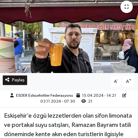
Paylaş
-
+
A
A
ESDER Eskişehirliler Federasyonu
15.04.2024 - 14:21
03.11.2024 - 07:30
21
Eskişehir’e özgü lezzetlerden olan sifon limonata
ve portakal suyu satışları, Ramazan Bayramı tatili
döneminde kente akın eden turistlerin ilgisiyle