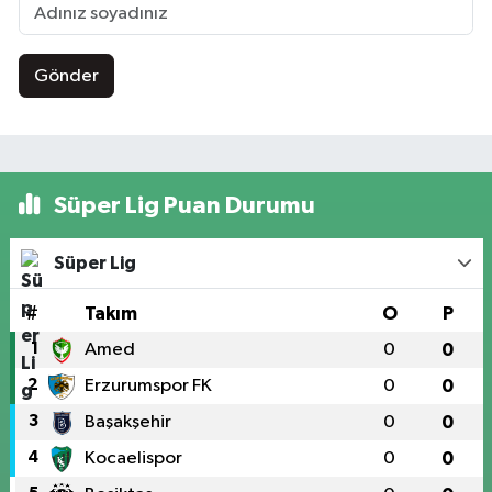
Gönder
Süper Lig Puan Durumu
Süper Lig
#
Takım
O
P
1
Amed
0
0
2
Erzurumspor FK
0
0
3
Başakşehir
0
0
4
Kocaelispor
0
0