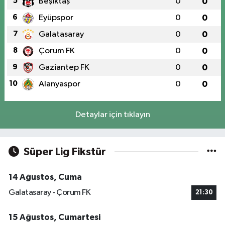
5
Beşiktaş
0
0
6
Eyüpspor
0
0
7
Galatasaray
0
0
8
Çorum FK
0
0
9
Gaziantep FK
0
0
10
Alanyaspor
0
0
Detaylar için tıklayın
Süper Lig Fikstür
14 Ağustos, Cuma
Galatasaray - Çorum FK
21:30
15 Ağustos, Cumartesi