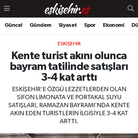
Güncel
Gündem
Siyaset
Spor
Ekonomi
Dü
ESKIŞEHIR
Kente turist akını olunca
bayram tatilinde satışları
3-4 kat arttı
ESKİŞEHİR’E ÖZGÜ LEZZETLERDEN OLAN
SİFON LİMONATA VE PORTAKAL SUYU
SATIŞLARI, RAMAZAN BAYRAMI’NDA KENTE
AKIN EDEN TURİSTLERİN İLGİSİYLE 3-4 KAT
ARTTI.