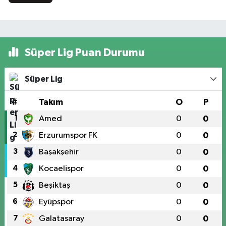
Süper Lig Puan Durumu
Süper Lig
#
Takım
O
P
1
Amed
0
0
2
Erzurumspor FK
0
0
3
Başakşehir
0
0
4
Kocaelispor
0
0
5
Beşiktaş
0
0
6
Eyüpspor
0
0
7
Galatasaray
0
0