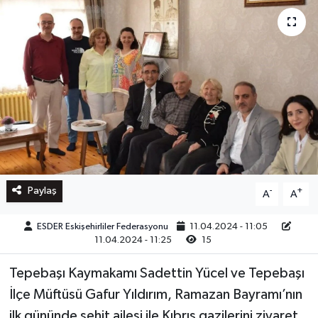
Paylaş
-
+
A
A
ESDER Eskişehirliler Federasyonu
11.04.2024 - 11:05
11.04.2024 - 11:25
15
Tepebaşı Kaymakamı Sadettin Yücel ve Tepebaşı
İlçe Müftüsü Gafur Yıldırım, Ramazan Bayramı’nın
ilk gününde şehit ailesi ile Kıbrıs gazilerini ziyaret