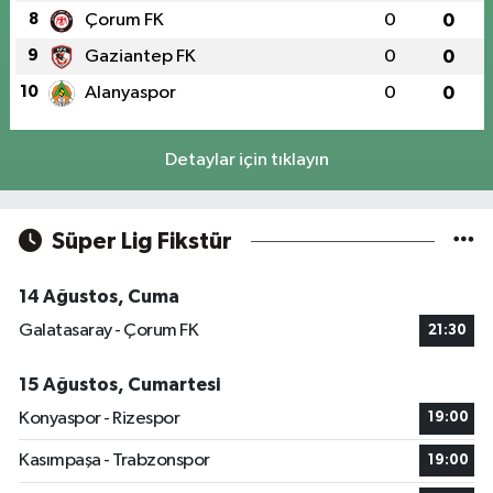
8
Çorum FK
0
0
9
Gaziantep FK
0
0
10
Alanyaspor
0
0
Detaylar için tıklayın
Süper Lig Fikstür
14 Ağustos, Cuma
Galatasaray - Çorum FK
21:30
15 Ağustos, Cumartesi
Konyaspor - Rizespor
19:00
Kasımpaşa - Trabzonspor
19:00