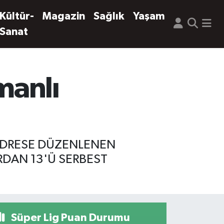
Kültür-
Magazin
Sağlık
Yaşam
Sanat
manlı
 ADRESE DÜZENLENEN
RDAN 13'Ü SERBEST
Süper Lig Puan Durumu