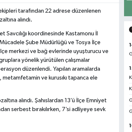
ekipleri tarafından 22 adrese düzenlenen
ltına alındı.
et Savcılığı koordinesinde Kastamonu İl
 Mücadele Şube Müdürlüğü ve Tosya İlçe
1
lçe merkezi ve bağ evlerinde uyuşturucu ve
G
gruplara yönelik yürütülen çalışmalar
1
perasyon düzenlendi. Yapılan aramalarda
ap, metamfetamin ve kurusıkı tapanca ele
K
K
tına alındı. Şahıslardan 13’ü İlçe Emniyet
G
dan serbest bırakılırken, 7’si adliyeye sevk
G
1