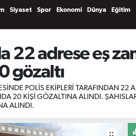
em
Siyaset
Spor
Ekonomi
Dünya
Eğitim
 22 adrese eş za
0 gözaltı
İNDE POLİS EKİPLERİ TARAFINDAN 22
20 KİŞİ GÖZALTINA ALINDI. ŞAHISLA
NA ALINDI.