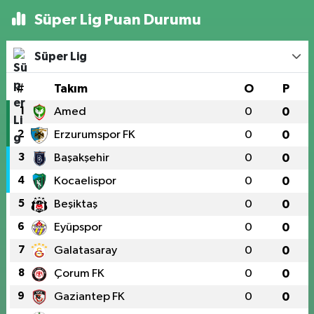
Süper Lig Puan Durumu
Süper Lig
#
Takım
O
P
1
Amed
0
0
2
Erzurumspor FK
0
0
3
Başakşehir
0
0
4
Kocaelispor
0
0
5
Beşiktaş
0
0
6
Eyüpspor
0
0
7
Galatasaray
0
0
8
Çorum FK
0
0
9
Gaziantep FK
0
0