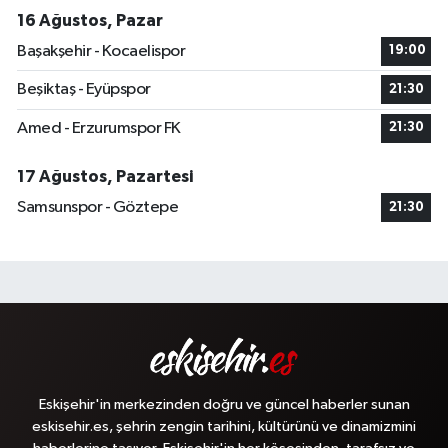
16 Ağustos, Pazar
Başakşehir - Kocaelispor
19:00
Beşiktaş - Eyüpspor
21:30
Amed - Erzurumspor FK
21:30
17 Ağustos, Pazartesi
Samsunspor - Göztepe
21:30
Eskişehir'in merkezinden doğru ve güncel haberler sunan
eskisehir.es, şehrin zengin tarihini, kültürünü ve dinamizmini