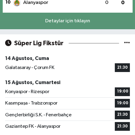
10
Alanyaspor
0
0
Detaylar için tıklayın
Süper Lig Fikstür
14 Ağustos, Cuma
Galatasaray - Çorum FK
21:30
15 Ağustos, Cumartesi
Konyaspor - Rizespor
19:00
Kasımpaşa - Trabzonspor
19:00
Gençlerbirliği S.K. - Fenerbahçe
21:30
Gaziantep FK - Alanyaspor
21:30