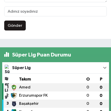
Gönder
Süper Lig Puan Durumu
Süper Lig
#
Takım
O
P
1
Amed
0
0
2
Erzurumspor FK
0
0
3
Başakşehir
0
0