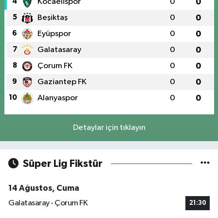
4
Kocaelispor
0
0
5
Beşiktaş
0
0
6
Eyüpspor
0
0
7
Galatasaray
0
0
8
Çorum FK
0
0
9
Gaziantep FK
0
0
10
Alanyaspor
0
0
Detaylar için tıklayın
Süper Lig Fikstür
14 Ağustos, Cuma
Galatasaray - Çorum FK
21:30