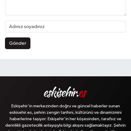
Gönder
Eskişehir'in merkezinden doğru ve güncel haberler sunan
eskisehir.es, şehrin zengin tarihini, kültürünü ve dinamizmini
haberlerine taşıyor. Eskişehir'in her köşesinden, tarafsız ve
derinlikli gazetecilik anlayışıyla bilgi akışını sağlamaktayız. Şehrin