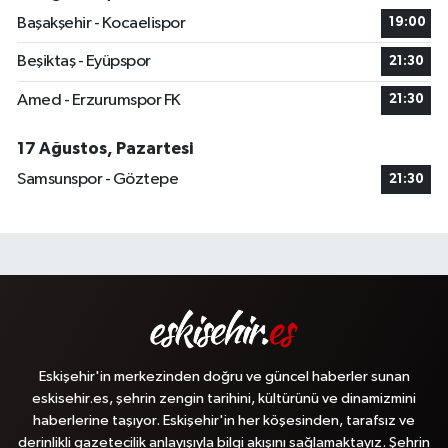
Başakşehir - Kocaelispor
19:00
Beşiktaş - Eyüpspor
21:30
Amed - Erzurumspor FK
21:30
17 Ağustos, Pazartesi
Samsunspor - Göztepe
21:30
Eskişehir'in merkezinden doğru ve güncel haberler sunan
eskisehir.es, şehrin zengin tarihini, kültürünü ve dinamizmini
haberlerine taşıyor. Eskişehir'in her köşesinden, tarafsız ve
derinlikli gazetecilik anlayışıyla bilgi akışını sağlamaktayız. Şehrin