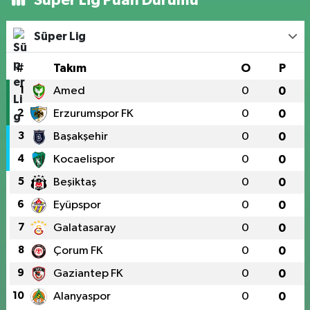
Süper Lig
#
Takım
O
P
1
Amed
0
0
2
Erzurumspor FK
0
0
3
Başakşehir
0
0
4
Kocaelispor
0
0
5
Beşiktaş
0
0
6
Eyüpspor
0
0
7
Galatasaray
0
0
8
Çorum FK
0
0
9
Gaziantep FK
0
0
10
Alanyaspor
0
0