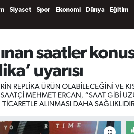
em
Siyaset
Spor
Ekonomi
Dünya
Eğitim
lınan saatler kon
ika’ uyarısı
İN REPLİKA ÜRÜN OLABİLECEĞİNİ VE K
 SAATÇİ MEHMET ERCAN, “SAAT GİBİ UZ
TİCARETLE ALINMASI DAHA SAĞLIKLIDIR