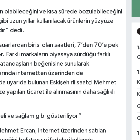
ün olabileceğini ve kısa sürede bozulabileceğini
bi uzun yıllar kullanılacak ürünlerin yüzyüze
dır” dedi.
arlardan birisi olan saatleri, 7’den 70’e pek
1
. Farklı markaların piyasaya sürdüğü farklı
G
vatandaşların beğenisine sunularak
1
arında internetten üzerinden de
nda uyarıda bulunan Eskişehirli saatçi Mehmet
K
ze yapılan ticaret ile alınmasının daha sağlıklı
K
G
eli ve sağlam gibi gösteriliyor”
G
 Mehmet Ercan, internet üzerinden satılan
1