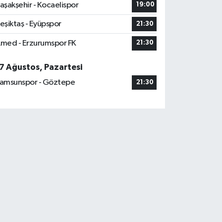
aşakşehir - Kocaelispor
19:00
eşiktaş - Eyüpspor
21:30
med - Erzurumspor FK
21:30
7 Ağustos, Pazartesi
amsunspor - Göztepe
21:30