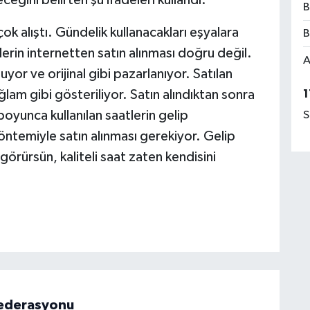
eğini belirten şu ifadeleri kullandı:
B
ok alıştı. Gündelik kullanacakları eşyalara
B
lerin internetten satın alınması doğru değil.
A
yor ve orijinal gibi pazarlanıyor. Satılan
1
lam gibi gösteriliyor. Satın alındıktan sonra
boyunca kullanılan saatlerin gelip
S
temiyle satın alınması gerekiyor. Gelip
görürsün, kaliteli saat zaten kendisini
 Federasyonu