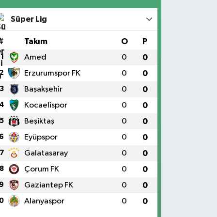
Süper Lig
#
Takım
O
P
1
Amed
0
0
2
Erzurumspor FK
0
0
3
Başakşehir
0
0
4
Kocaelispor
0
0
5
Beşiktaş
0
0
6
Eyüpspor
0
0
7
Galatasaray
0
0
8
Çorum FK
0
0
9
Gaziantep FK
0
0
0
Alanyaspor
0
0