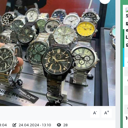
-
+
A
A
1
3:04
24.04.2024 - 13:10
28