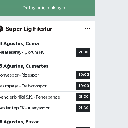
Detaylar için tıklayın
Süper Lig Fikstür
4 Ağustos, Cuma
alatasaray - Çorum FK
21:30
5 Ağustos, Cumartesi
onyaspor - Rizespor
19:00
asımpaşa - Trabzonspor
19:00
ençlerbirliği S.K. - Fenerbahçe
21:30
aziantep FK - Alanyaspor
21:30
6 Ağustos, Pazar