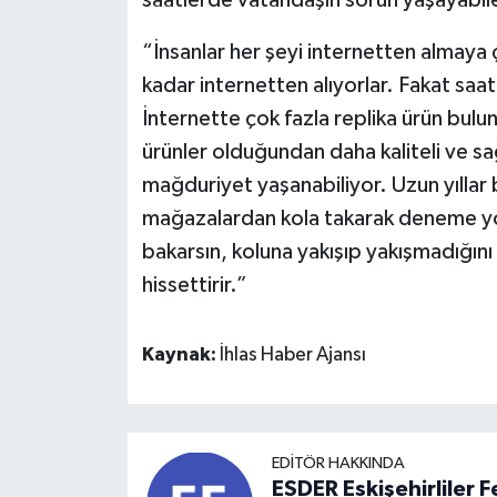
saatlerde vatandaşın sorun yaşayabilec
“İnsanlar her şeyi internetten almaya ç
kadar internetten alıyorlar. Fakat saat
İnternette çok fazla replika ürün bulunu
ürünler olduğundan daha kaliteli ve sağ
mağduriyet yaşanabiliyor. Uzun yıllar 
mağazalardan kola takarak deneme yön
bakarsın, koluna yakışıp yakışmadığını 
hissettirir.”
Kaynak:
İhlas Haber Ajansı
EDITÖR HAKKINDA
ESDER Eskişehirliler