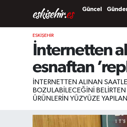
Güncel
Günd
ESKIŞEHIR
İnternetten a
esnaftan ’repl
İNTERNETTEN ALINAN SAATLER
BOZULABİLECEĞİNİ BELİRTEN
ÜRÜNLERİN YÜZYÜZE YAPILAN 