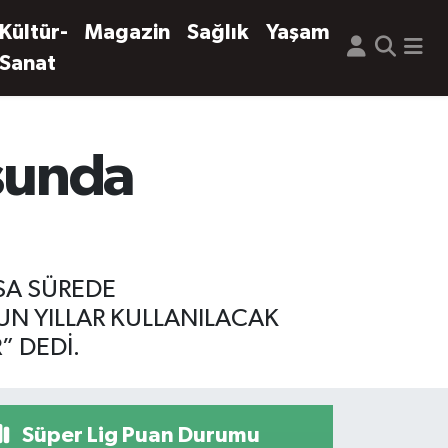
Kültür-
Magazin
Sağlık
Yaşam
Sanat
usunda
ISA SÜREDE
UN YILLAR KULLANILACAK
” DEDİ.
Süper Lig Puan Durumu