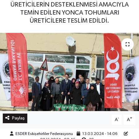
ÜRETİCİLERİN DESTEKLENMESİ AMACIYLA
TEMİN EDİLEN YONCA TOHUMLARI
ÜRETİCİLERE TESLİM EDİLDİ.
Paylaş
-
+
A
A
ESDER Eskişehirliler Federasyonu
13.03.2024 - 14:06