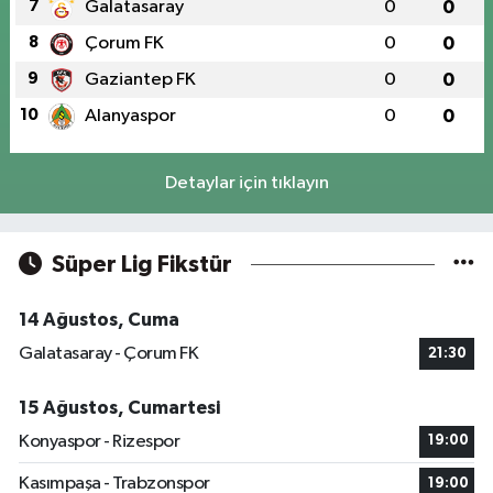
7
Galatasaray
0
0
8
Çorum FK
0
0
9
Gaziantep FK
0
0
10
Alanyaspor
0
0
Detaylar için tıklayın
Süper Lig Fikstür
14 Ağustos, Cuma
Galatasaray - Çorum FK
21:30
15 Ağustos, Cumartesi
Konyaspor - Rizespor
19:00
Kasımpaşa - Trabzonspor
19:00