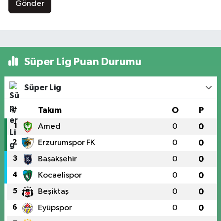
Gönder
Süper Lig Puan Durumu
Süper Lig
#
Takım
O
P
1
Amed
0
0
2
Erzurumspor FK
0
0
3
Başakşehir
0
0
4
Kocaelispor
0
0
5
Beşiktaş
0
0
6
Eyüpspor
0
0