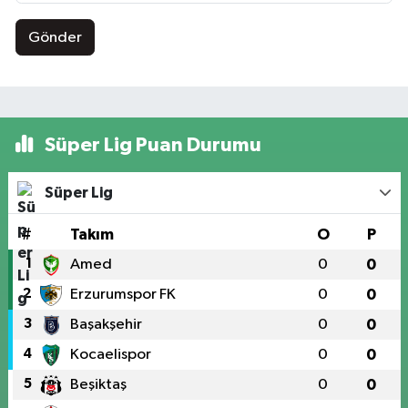
Gönder
Süper Lig Puan Durumu
Süper Lig
#
Takım
O
P
1
Amed
0
0
2
Erzurumspor FK
0
0
3
Başakşehir
0
0
4
Kocaelispor
0
0
5
Beşiktaş
0
0