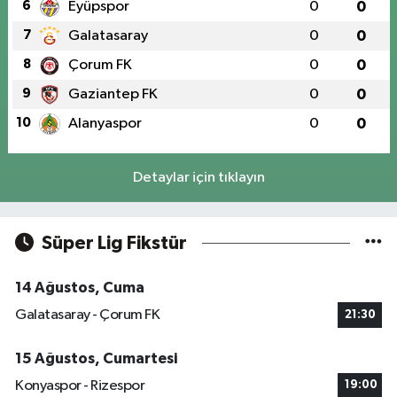
6
Eyüpspor
0
0
7
Galatasaray
0
0
8
Çorum FK
0
0
9
Gaziantep FK
0
0
10
Alanyaspor
0
0
Detaylar için tıklayın
Süper Lig Fikstür
14 Ağustos, Cuma
Galatasaray - Çorum FK
21:30
15 Ağustos, Cumartesi
Konyaspor - Rizespor
19:00