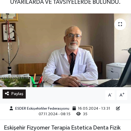
UYARILARDA VE TAVSİYELERDE BULUNDU.
Paylaş
-
+
A
A
ESDER Eskişehirliler Federasyonu
16.05.2024 - 13:31
07.11.2024 - 08:15
35
Eskişehir Fizyomer Terapia Estetica Denta Fizik