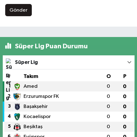
Gönder
Süper Lig Puan Durumu
Süper Lig
#
Takım
O
P
1
Amed
0
0
2
Erzurumspor FK
0
0
3
Başakşehir
0
0
4
Kocaelispor
0
0
5
Beşiktaş
0
0
6
Eyüpspor
0
0