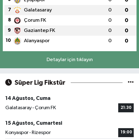
7
Galatasaray
0
0
8
Çorum FK
0
0
9
Gaziantep FK
0
0
10
Alanyaspor
0
0
Detaylar için tıklayın
Süper Lig Fikstür
14 Ağustos, Cuma
Galatasaray - Çorum FK
21:30
15 Ağustos, Cumartesi
Konyaspor - Rizespor
19:00