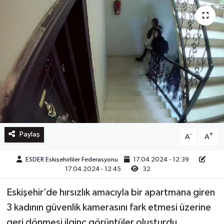
Paylaş
-
+
A
A
ESDER Eskişehirliler Federasyonu
17.04.2024 - 12:39
17.04.2024 - 12:45
32
Eskişehir’de hırsızlık amacıyla bir apartmana giren
3 kadının güvenlik kamerasını fark etmesi üzerine
geri dönmesi ilginç görüntüler oluşturdu.