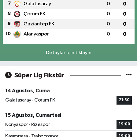
7
Galatasaray
0
0
8
Çorum FK
0
0
9
Gaziantep FK
0
0
10
Alanyaspor
0
0
Detaylar için tıklayın
Süper Lig Fikstür
14 Ağustos, Cuma
Galatasaray - Çorum FK
21:30
15 Ağustos, Cumartesi
Konyaspor - Rizespor
19:00
Kasımpaşa - Trabzonspor
19:00