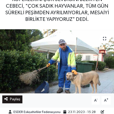
CEBECİ, "ÇOK SADIK HAYVANLAR, TÜM GÜN
SÜREKLİ PEŞİMDEN AYRILMIYORLAR, MESAİYİ
BİRLİKTE YAPIYORUZ" DEDİ.
Paylaş
-
+
A
A
ESDER Eskişehirliler Federasyonu
23.11.2023 - 15:28