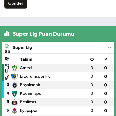
Gönder
Süper Lig Puan Durumu
Süper Lig
#
Takım
O
P
1
Amed
0
0
2
Erzurumspor FK
0
0
3
Başakşehir
0
0
4
Kocaelispor
0
0
5
Beşiktaş
0
0
6
Eyüpspor
0
0