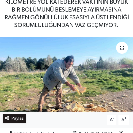
KİLOMETRE YOL KATEDEREK VAKTİNİN BÜYÜK
BİR BÖLÜMÜNÜ BESLEMEYE AYIRMASINA
RAĞMEN GÖNÜLLÜLÜK ESASIYLA ÜSTLENDİĞİ
SORUMLULUĞUNDAN VAZ GEÇMİYOR.
Paylaş
-
+
A
A