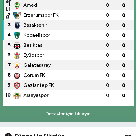
1
Amed
0
0
2
Erzurumspor FK
0
0
3
Başakşehir
0
0
4
Kocaelispor
0
0
5
Beşiktaş
0
0
6
Eyüpspor
0
0
7
Galatasaray
0
0
8
Çorum FK
0
0
9
Gaziantep FK
0
0
10
Alanyaspor
0
0
Detaylar için tıklayın