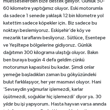
müesseselerden bize destek geliyor. Günlük 50-
60 kilometre yaptığımız oluyor. Eski motorumla
da sadece 1 senede yaklaşık 12 bin kilometre yol
katettim sadece köpekler için. Biz sadece bu
noktayı beslemiyoruz. Eskişehir’de köy ve
mezarlık taraflarını besliyoruz. Sütlüce, Esentepe
ve Yeşiltepe bölgelerine gidiyoruz. Günlük
dağıtımın 300 kilograma ulaştığı oluyor. Bakın
ben buraya bugün 4 defa geldim çünkü
motorumun kapasitesi bu kadar. Şimdi onlar
yemeğe başladıkları zaman bu gökyüzündeki
bulut farklılaşıyor, her yer masmavi oluyor. Hani
‘Sevseydin yağmurlar işlemezdi, karlar
üşütmezdi, soğuklar hiç işlemezdi’ diyor ya. 30
yıldır bu işi yapıyorum. Hasta hayvan varsa anında