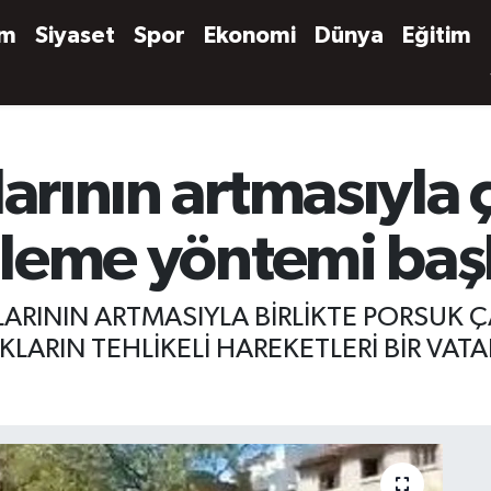
em
Siyaset
Spor
Ekonomi
Dünya
Eğitim
larının artmasıyla 
inleme yöntemi baş
LARININ ARTMASIYLA BİRLİKTE PORSUK 
LARIN TEHLİKELİ HAREKETLERİ BİR VAT