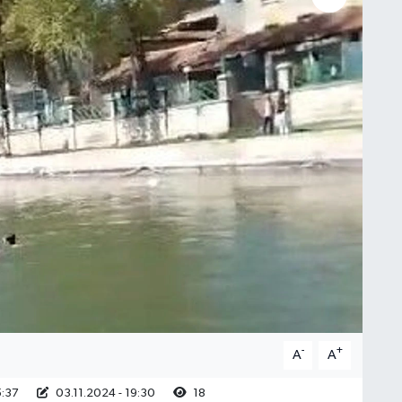
-
+
A
A
5:37
03.11.2024 - 19:30
18