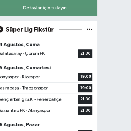
Detaylar için tıklayın
Süper Lig Fikstür
4 Ağustos, Cuma
alatasaray - Çorum FK
21:30
5 Ağustos, Cumartesi
onyaspor - Rizespor
19:00
asımpaşa - Trabzonspor
19:00
ençlerbirliği S.K. - Fenerbahçe
21:30
aziantep FK - Alanyaspor
21:30
6 Ağustos, Pazar