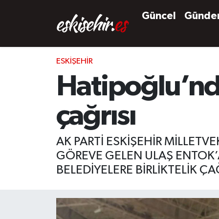
Güncel
Günd
ESKIŞEHIR
Hatipoğlu’nda
çağrısı
AK PARTİ ESKİŞEHİR MİLLETV
GÖREVE GELEN ULAŞ ENTOK’A
BELEDİYELERE BİRLİKTELİK ÇAĞ