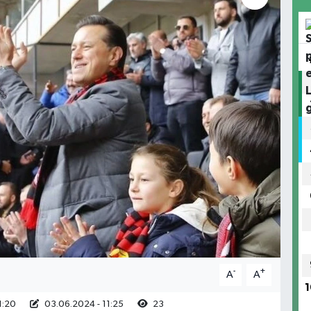
-
+
A
A
1
1:20
03.06.2024 - 11:25
23