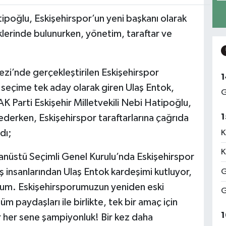
tipoğlu, Eskişehirspor’un yeni başkanı olarak
klerinde bulunurken, yönetim, taraftar ve
zi’nde gerçekleştirilen Eskişehirspor
1
seçime tek aday olarak giren Ulaş Entok,
G
AK Parti Eskişehir Milletvekili Nebi Hatipoğlu,
1
ederken, Eskişehirspor taraftarlarına çağrıda
dı;
K
K
nüstü Seçimli Genel Kurulu’nda Eskişehirspor
iş insanlarından Ulaş Entok kardeşimi kutluyor,
G
orum. Eskişehirsporumuzun yeniden eski
G
m paydaşları ile birlikte, tek bir amaç için
1
 her sene şampiyonluk! Bir kez daha