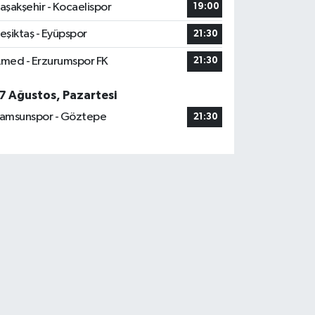
aşakşehir - Kocaelispor
19:00
eşiktaş - Eyüpspor
21:30
med - Erzurumspor FK
21:30
7 Ağustos, Pazartesi
amsunspor - Göztepe
21:30