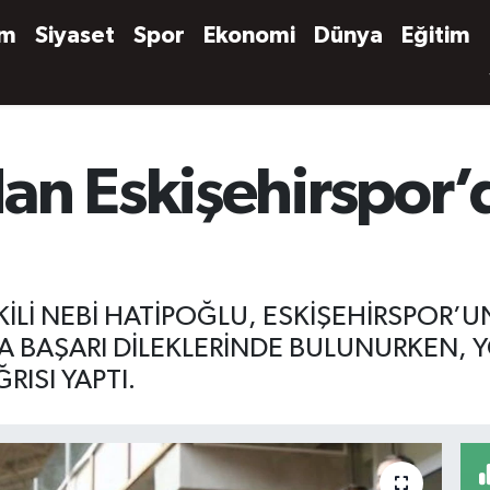
em
Siyaset
Spor
Ekonomi
Dünya
Eğitim
n Eskişehirspor’da
EKİLİ NEBİ HATİPOĞLU, ESKİŞEHİRSPOR’
 BAŞARI DİLEKLERİNDE BULUNURKEN, Y
RISI YAPTI.