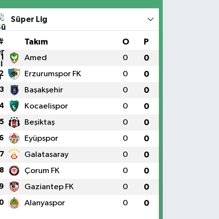
Süper Lig
#
Takım
O
P
1
Amed
0
0
2
Erzurumspor FK
0
0
3
Başakşehir
0
0
4
Kocaelispor
0
0
5
Beşiktaş
0
0
6
Eyüpspor
0
0
7
Galatasaray
0
0
8
Çorum FK
0
0
9
Gaziantep FK
0
0
0
Alanyaspor
0
0