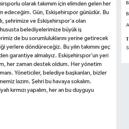
B
hirsporlu olarak takımım için elimden gelen her
m edeceğim. Gün, Eskişehirspor günüdür. Bu
B
lı, şehrimize ve Eskişehirspor’a olan
A
 hususta belediyelerimize büyük iş
rimiz de bu sorumluluklarını yerine getirecek
1
iği yerlere döndüreceğiz. Bu yılın takımını geç
S
n garantiye almalıyız. Eskişehirspor’un yeri
dim, her zaman destek oldum. Her yönetim
amanı. Yöneticiler, belediye başkanları, bizler
çmemiz lazım. Şehri bu havaya sokalım.
siyah kırmızı yapalım, her an bu duyguyu