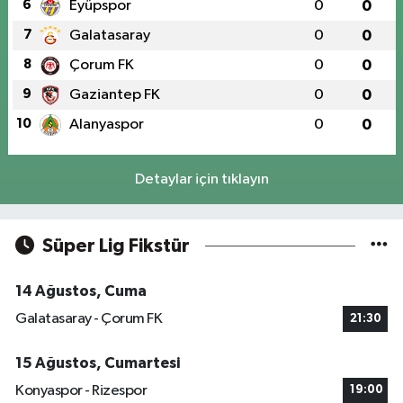
6
Eyüpspor
0
0
7
Galatasaray
0
0
8
Çorum FK
0
0
9
Gaziantep FK
0
0
10
Alanyaspor
0
0
Detaylar için tıklayın
Süper Lig Fikstür
14 Ağustos, Cuma
Galatasaray - Çorum FK
21:30
15 Ağustos, Cumartesi
Konyaspor - Rizespor
19:00