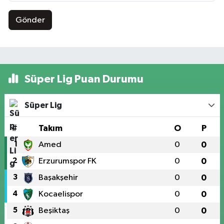
Gönder
Süper Lig Puan Durumu
Süper Lig
#
Takım
O
P
1
Amed
0
0
2
Erzurumspor FK
0
0
3
Başakşehir
0
0
4
Kocaelispor
0
0
5
Beşiktaş
0
0