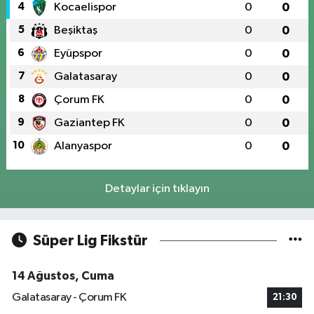
4
Kocaelispor
0
0
5
Beşiktaş
0
0
6
Eyüpspor
0
0
7
Galatasaray
0
0
8
Çorum FK
0
0
9
Gaziantep FK
0
0
10
Alanyaspor
0
0
Detaylar için tıklayın
Süper Lig Fikstür
14 Ağustos, Cuma
Galatasaray - Çorum FK
21:30