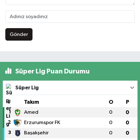
Gönder
Süper Lig Puan Durumu
Süper Lig
#
Takım
O
P
1
Amed
0
0
2
Erzurumspor FK
0
0
3
Başakşehir
0
0