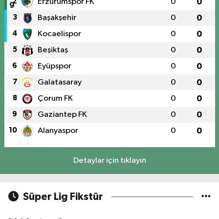
2
Erzurumspor FK
0
0
3
Başakşehir
0
0
4
Kocaelispor
0
0
5
Beşiktaş
0
0
6
Eyüpspor
0
0
7
Galatasaray
0
0
8
Çorum FK
0
0
9
Gaziantep FK
0
0
10
Alanyaspor
0
0
Detaylar için tıklayın
Süper Lig Fikstür