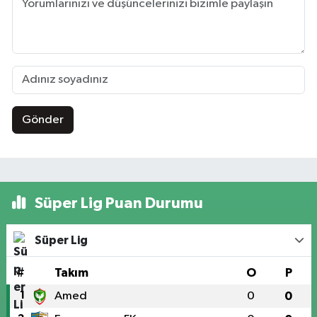
Gönder
Süper Lig Puan Durumu
Süper Lig
#
Takım
O
P
1
Amed
0
0