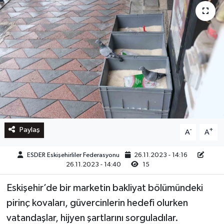
Paylaş
-
+
A
A
ESDER Eskişehirliler Federasyonu
26.11.2023 - 14:16
26.11.2023 - 14:40
15
Eskişehir’de bir marketin bakliyat bölümündeki
pirinç kovaları, güvercinlerin hedefi olurken
vatandaşlar, hijyen şartlarını sorguladılar.