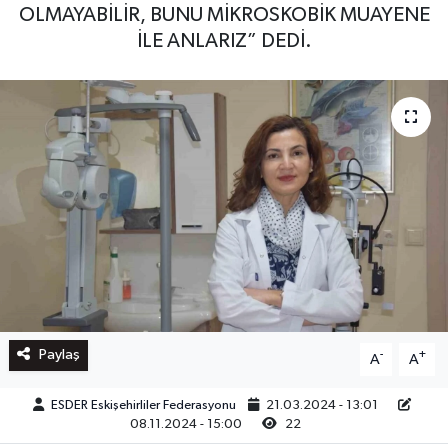
OLMAYABİLİR, BUNU MİKROSKOBİK MUAYENE
İLE ANLARIZ” DEDİ.
Paylaş
-
+
A
A
ESDER Eskişehirliler Federasyonu
21.03.2024 - 13:01
08.11.2024 - 15:00
22