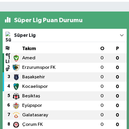
Süper Lig Puan Durumu
Süper Lig
#
Takım
O
P
1
Amed
0
0
2
Erzurumspor FK
0
0
3
Başakşehir
0
0
4
Kocaelispor
0
0
5
Beşiktaş
0
0
6
Eyüpspor
0
0
7
Galatasaray
0
0
8
Çorum FK
0
0