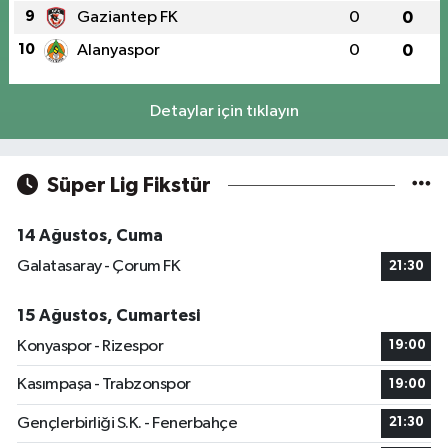
9
Gaziantep FK
0
0
10
Alanyaspor
0
0
Detaylar için tıklayın
Süper Lig Fikstür
14 Ağustos, Cuma
Galatasaray - Çorum FK
21:30
15 Ağustos, Cumartesi
Konyaspor - Rizespor
19:00
Kasımpaşa - Trabzonspor
19:00
Gençlerbirliği S.K. - Fenerbahçe
21:30