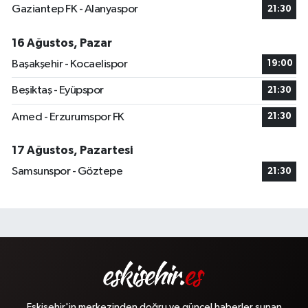
Gaziantep FK - Alanyaspor
21:30
16 Ağustos, Pazar
Başakşehir - Kocaelispor
19:00
Beşiktaş - Eyüpspor
21:30
Amed - Erzurumspor FK
21:30
17 Ağustos, Pazartesi
Samsunspor - Göztepe
21:30
Eskişehir'in merkezinden doğru ve güncel haberler sunan