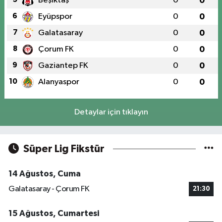
Beşiktaş
0
0
6
Eyüpspor
0
0
7
Galatasaray
0
0
8
Çorum FK
0
0
9
Gaziantep FK
0
0
10
Alanyaspor
0
0
Detaylar için tıklayın
Süper Lig Fikstür
14 Ağustos, Cuma
Galatasaray - Çorum FK
21:30
15 Ağustos, Cumartesi