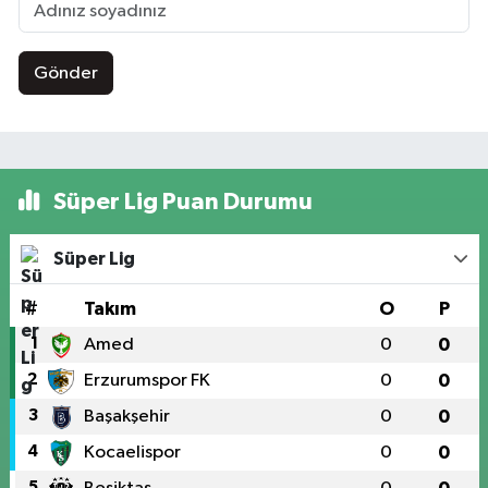
Gönder
Süper Lig Puan Durumu
Süper Lig
#
Takım
O
P
1
Amed
0
0
2
Erzurumspor FK
0
0
3
Başakşehir
0
0
4
Kocaelispor
0
0
5