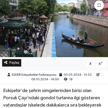
Paylaş
-
+
A
A
ESDER Eskişehirliler Federasyonu
05.05.2024 - 15:52
06.10.2024 - 14:00
18
Eskişehir’de şehrin simgelerinden birisi olan
Porsuk Çayı’ndaki gondol turlarına ilgi gösteren
vatandaşlar iskelede dakikalarca sıra bekleyerek