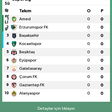
#
Takım
O
P
1
Amed
0
0
2
Erzurumspor FK
0
0
3
Başakşehir
0
0
4
Kocaelispor
0
0
5
Beşiktaş
0
0
6
Eyüpspor
0
0
7
Galatasaray
0
0
8
Çorum FK
0
0
9
Gaziantep FK
0
0
10
Alanyaspor
0
0
Detaylar için tıklayın