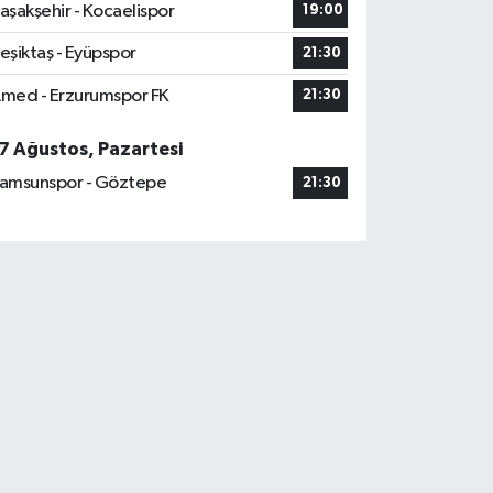
aşakşehir - Kocaelispor
19:00
eşiktaş - Eyüpspor
21:30
med - Erzurumspor FK
21:30
7 Ağustos, Pazartesi
amsunspor - Göztepe
21:30