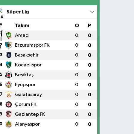
Süper Lig
#
Takım
O
P
1
Amed
0
0
2
Erzurumspor FK
0
0
3
Başakşehir
0
0
4
Kocaelispor
0
0
5
Beşiktaş
0
0
6
Eyüpspor
0
0
7
Galatasaray
0
0
8
Çorum FK
0
0
9
Gaziantep FK
0
0
0
Alanyaspor
0
0