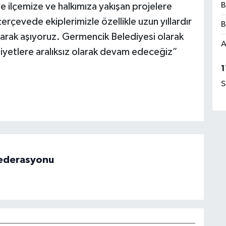
B
ye ilçemize ve halkımıza yakışan projelere
evede ekiplerimizle özellikle uzun yıllardır
B
olarak aşıyoruz. Germencik Belediyesi olarak
A
liyetlere aralıksız olarak devam edeceğiz”
1
S
 Federasyonu