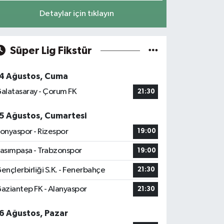
Detaylar için tıklayın
Süper Lig Fikstür
4 Ağustos, Cuma
alatasaray - Çorum FK
21:30
5 Ağustos, Cumartesi
onyaspor - Rizespor
19:00
asımpaşa - Trabzonspor
19:00
ençlerbirliği S.K. - Fenerbahçe
21:30
aziantep FK - Alanyaspor
21:30
6 Ağustos, Pazar