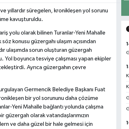
ve yıllardır süregelen, kronikleşen yol sorunu
üme kavuşturuldu.
riş yolu olarak bilinen Turanlar-Yeni Mahalle
k söz konusu güzergahı ulaşım açısından
1
rdır ulaşımda sorun oluşturan güzergah
G
 Yol boyunca tesviye çalışması yapan ekipler
1
çekleştirdi. Ayrıca güzergahın çevre
K
K
ı vurgulayan Germencik Belediye Başkanı Fuat
kronikleşen bir yol sorununu daha çözüme
G
uranlar-Yeni Mahalle bağlantı yolunda çalışma
G
bir güzergah olarak vatandaşlarımızın
1
rn ve daha güzel bir hale gelmesi için