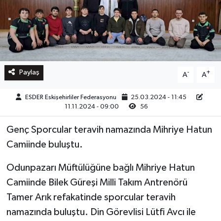
Paylaş
-
+
A
A
ESDER Eskişehirliler Federasyonu
25.03.2024 - 11:45
11.11.2024 - 09:00
56
Genç Sporcular teravih namazında Mihriye Hatun
Camiinde buluştu.
Odunpazarı Müftülüğüne bağlı Mihriye Hatun
Camiinde Bilek Güreşi Milli Takım Antrenörü
Tamer Arık refakatinde sporcular teravih
namazında buluştu. Din Görevlisi Lütfi Avcı ile