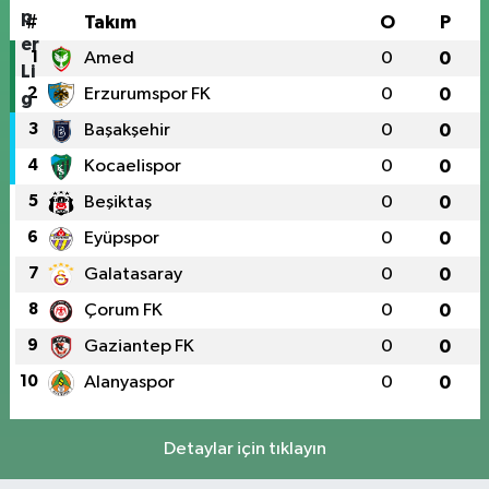
#
Takım
O
P
1
Amed
0
0
2
Erzurumspor FK
0
0
3
Başakşehir
0
0
4
Kocaelispor
0
0
5
Beşiktaş
0
0
6
Eyüpspor
0
0
7
Galatasaray
0
0
8
Çorum FK
0
0
9
Gaziantep FK
0
0
10
Alanyaspor
0
0
Detaylar için tıklayın