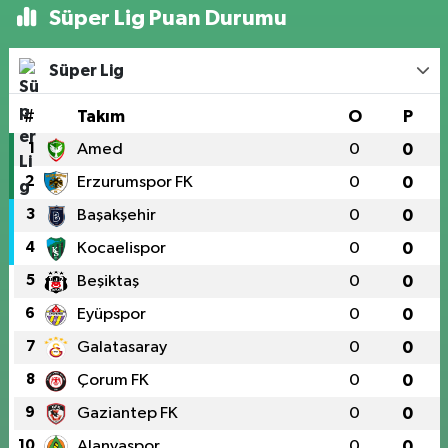
Süper Lig Puan Durumu
Süper Lig
#
Takım
O
P
1
Amed
0
0
2
Erzurumspor FK
0
0
3
Başakşehir
0
0
4
Kocaelispor
0
0
5
Beşiktaş
0
0
6
Eyüpspor
0
0
7
Galatasaray
0
0
8
Çorum FK
0
0
9
Gaziantep FK
0
0
10
Alanyaspor
0
0