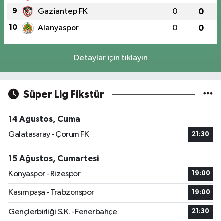
9
Gaziantep FK
0
0
10
Alanyaspor
0
0
Detaylar için tıklayın
Süper Lig Fikstür
14 Ağustos, Cuma
Galatasaray - Çorum FK
21:30
15 Ağustos, Cumartesi
Konyaspor - Rizespor
19:00
Kasımpaşa - Trabzonspor
19:00
Gençlerbirliği S.K. - Fenerbahçe
21:30