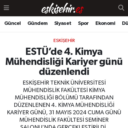
Güncel
Gündem
Siyaset
Spor
Ekonomi
Dü
ESKIŞEHIR
ESTÜ’de 4. Kimya
Mühendisliği Kariyer günü
düzenlendi
ESKİŞEHİR TEKNİK ÜNİVERSİTESİ
MÜHENDİSLİK FAKÜLTESİ KİMYA
MÜHENDİSLİĞİ BÖLÜMÜ TARAFINDAN
DÜZENLENEN 4. KİMYA MÜHENDİSLİĞİ
KARİYER GÜNÜ, 31 MAYIS 2024 CUMA GÜNÜ
MÜHENDİSLİK FAKÜLTESİ SEMİNER
SALONU’NDA GERÇEKLEŞTİRİLDİ.