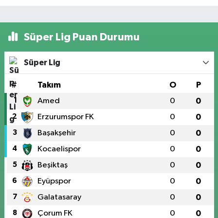
Süper Lig Puan Durumu
Süper Lig
#
Takım
O
P
1
Amed
0
0
2
Erzurumspor FK
0
0
3
Başakşehir
0
0
4
Kocaelispor
0
0
5
Beşiktaş
0
0
6
Eyüpspor
0
0
7
Galatasaray
0
0
8
Çorum FK
0
0