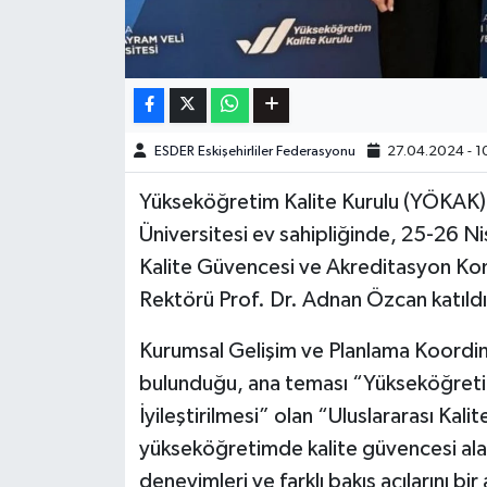
ESDER Eskişehirliler Federasyonu
27.04.2024 - 1
Yükseköğretim Kalite Kurulu (YÖKAK) 
Üniversitesi ev sahipliğinde, 25-26 N
Kalite Güvencesi ve Akreditasyon Konf
Rektörü Prof. Dr. Adnan Özcan katıldı
Kurumsal Gelişim ve Planlama Koordina
bulunduğu, ana teması “Yükseköğretimd
İyileştirilmesi” olan “Uluslararası Ka
yükseköğretimde kalite güvencesi alanın
deneyimleri ve farklı bakış açılarını b