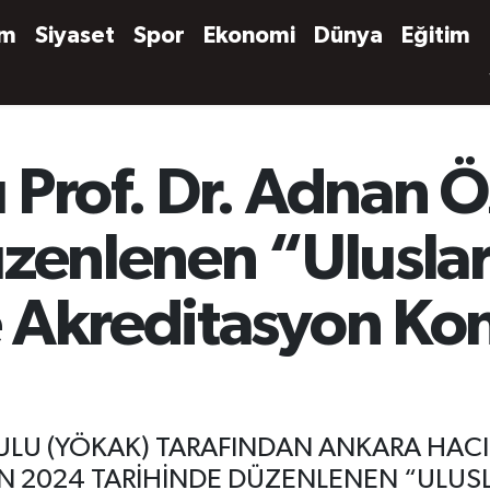
em
Siyaset
Spor
Ekonomi
Dünya
Eğitim
 Prof. Dr. Adnan
zenlenen “Uluslara
 Akreditasyon Ko
LU (YÖKAK) TARAFINDAN ANKARA HACI 
SAN 2024 TARİHİNDE DÜZENLENEN “ULUS