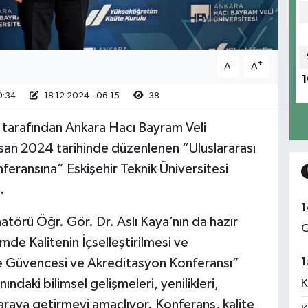
-
+
A
A
1
0:34
18.12.2024 - 06:15
38
tarafından Ankara Hacı Bayram Veli
isan 2024 tarihinde düzenlenen “Uluslararası
eransına” Eskişehir Teknik Üniversitesi
.
1
törü Öğr. Gör. Dr. Aslı Kaya’nın da hazır
G
e Kalitenin İçselleştirilmesi ve
1
lite Güvencesi ve Akreditasyon Konferansı”
daki bilimsel gelişmeleri, yenilikleri,
K
ir araya getirmeyi amaçlıyor. Konferans, kalite