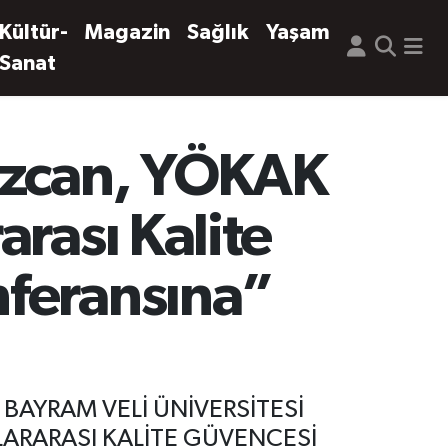
Kültür-
Magazin
Sağlık
Yaşam
Sanat
 Özcan, YÖKAK
rası Kalite
nferansına”
BAYRAM VELİ ÜNİVERSİTESİ
LARARASI KALİTE GÜVENCESİ