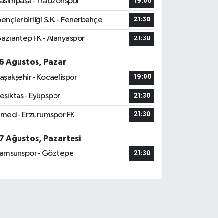
asımpaşa - Trabzonspor
19:00
ençlerbirliği S.K. - Fenerbahçe
21:30
aziantep FK - Alanyaspor
21:30
6 Ağustos, Pazar
aşakşehir - Kocaelispor
19:00
eşiktaş - Eyüpspor
21:30
med - Erzurumspor FK
21:30
7 Ağustos, Pazartesi
amsunspor - Göztepe
21:30