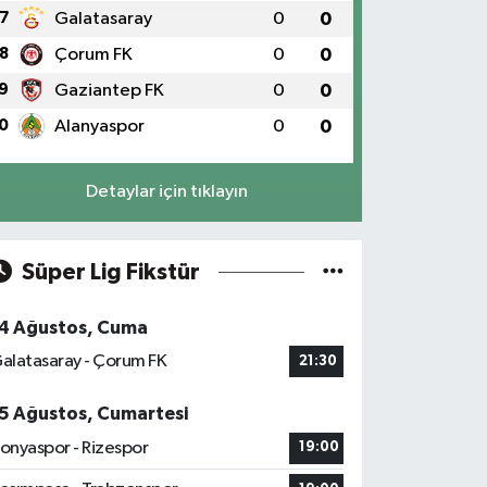
7
Galatasaray
0
0
8
Çorum FK
0
0
9
Gaziantep FK
0
0
0
Alanyaspor
0
0
Detaylar için tıklayın
Süper Lig Fikstür
4 Ağustos, Cuma
alatasaray - Çorum FK
21:30
5 Ağustos, Cumartesi
onyaspor - Rizespor
19:00