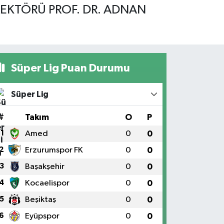
REKTÖRÜ PROF. DR. ADNAN
Süper Lig Puan Durumu
Süper Lig
#
Takım
O
P
1
Amed
0
0
2
Erzurumspor FK
0
0
3
Başakşehir
0
0
4
Kocaelispor
0
0
5
Beşiktaş
0
0
6
Eyüpspor
0
0