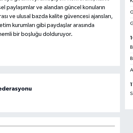
K
el paylaşımlar ve alandan güncel konuların
G
rası ve ulusal bazda kalite güvencesi ajansları,
G
etim kurumları gibi paydaşlar arasında
nemli bir boşluğu dolduruyor.
1
B
B
A
1
 Federasyonu
S