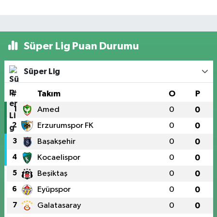
Süper Lig Puan Durumu
Süper Lig
#
Takım
O
P
1
Amed
0
0
2
Erzurumspor FK
0
0
3
Başakşehir
0
0
4
Kocaelispor
0
0
5
Beşiktaş
0
0
6
Eyüpspor
0
0
7
Galatasaray
0
0