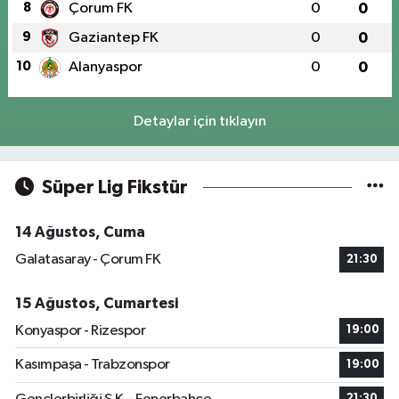
8
Çorum FK
0
0
9
Gaziantep FK
0
0
10
Alanyaspor
0
0
Detaylar için tıklayın
Süper Lig Fikstür
14 Ağustos, Cuma
Galatasaray - Çorum FK
21:30
15 Ağustos, Cumartesi
Konyaspor - Rizespor
19:00
Kasımpaşa - Trabzonspor
19:00
21:30