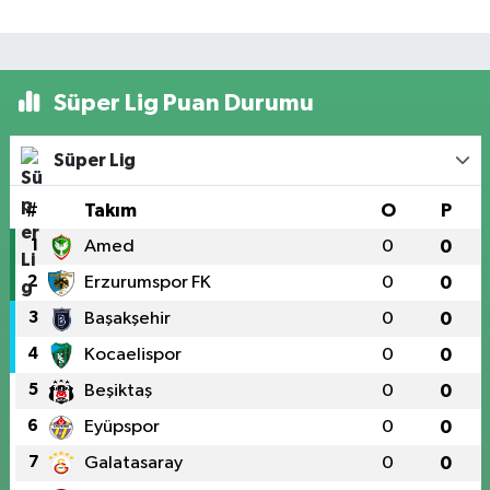
Süper Lig Puan Durumu
Süper Lig
#
Takım
O
P
1
Amed
0
0
2
Erzurumspor FK
0
0
3
Başakşehir
0
0
4
Kocaelispor
0
0
5
Beşiktaş
0
0
6
Eyüpspor
0
0
7
Galatasaray
0
0