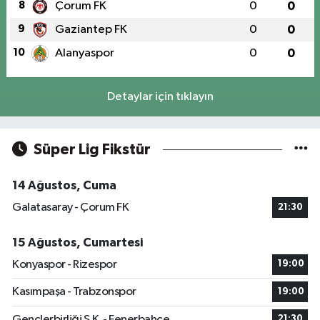
8
Çorum FK
0
0
9
Gaziantep FK
0
0
10
Alanyaspor
0
0
Detaylar için tıklayın
Süper Lig Fikstür
14 Ağustos, Cuma
Galatasaray - Çorum FK
21:30
15 Ağustos, Cumartesi
Konyaspor - Rizespor
19:00
Kasımpaşa - Trabzonspor
19:00
Gençlerbirliği S.K. - Fenerbahçe
21:30