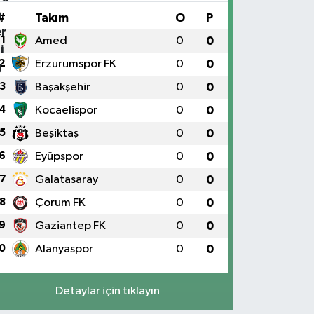
#
Takım
O
P
1
Amed
0
0
2
Erzurumspor FK
0
0
3
Başakşehir
0
0
4
Kocaelispor
0
0
5
Beşiktaş
0
0
6
Eyüpspor
0
0
7
Galatasaray
0
0
8
Çorum FK
0
0
9
Gaziantep FK
0
0
0
Alanyaspor
0
0
Detaylar için tıklayın