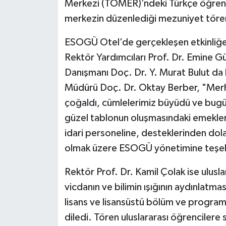
Merkezi (TÖMER)’ndeki Türkçe öğrenim
merkezin düzenlediği mezuniyet tören
ESOGÜ Otel’de gerçekleşen etkinliğe
Rektör Yardımcıları Prof. Dr. Emine G
Danışmanı Doç. Dr. Y. Murat Bulut da
Müdürü Doç. Dr. Oktay Berber, "Merha
çoğaldı, cümlelerimiz büyüdü ve bugün
güzel tablonun oluşmasındaki emekl
idari personeline, desteklerinden dola
olmak üzere ESOGÜ yönetimine teşekk
Rektör Prof. Dr. Kamil Çolak ise ulusla
vicdanın ve bilimin ışığının aydınlatm
lisans ve lisansüstü bölüm ve progra
diledi. Tören uluslararası öğrencilere s