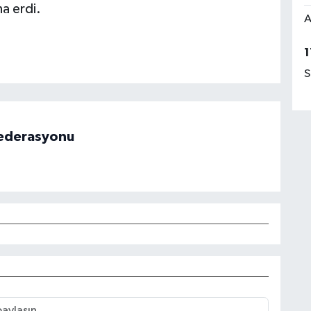
na erdi.
A
1
S
 Federasyonu