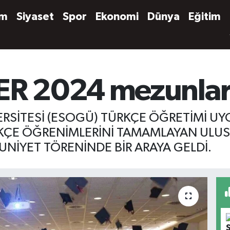
em
Siyaset
Spor
Ekonomi
Dünya
Eğitim
 2024 mezunların
RSİTESİ (ESOGÜ) TÜRKÇE ÖĞRETİMİ U
RKÇE ÖĞRENİMLERİNİ TAMAMLAYAN ULUS
NİYET TÖRENİNDE BİR ARAYA GELDİ.