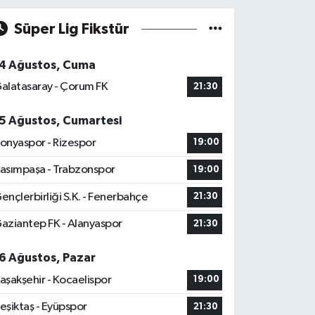
Süper Lig Fikstür
4 Ağustos, Cuma
alatasaray - Çorum FK
21:30
5 Ağustos, Cumartesi
onyaspor - Rizespor
19:00
asımpaşa - Trabzonspor
19:00
ençlerbirliği S.K. - Fenerbahçe
21:30
aziantep FK - Alanyaspor
21:30
6 Ağustos, Pazar
aşakşehir - Kocaelispor
19:00
eşiktaş - Eyüpspor
21:30