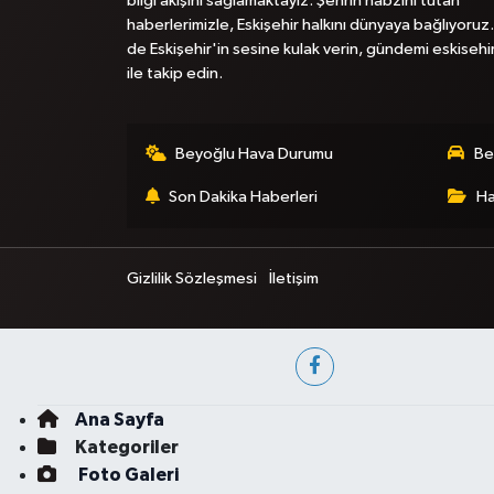
bilgi akışını sağlamaktayız. Şehrin nabzını tutan
haberlerimizle, Eskişehir halkını dünyaya bağlıyoruz.
de Eskişehir'in sesine kulak verin, gündemi eskisehi
ile takip edin.
Beyoğlu Hava Durumu
Be
Son Dakika Haberleri
Ha
Gizlilik Sözleşmesi
İletişim
Ana Sayfa
Kategoriler
Foto Galeri