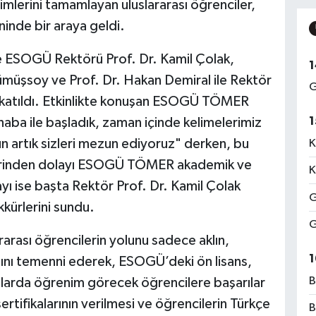
lerini tamamlayan uluslararası öğrenciler,
inde bir araya geldi.
 ESOGÜ Rektörü Prof. Dr. Kamil Çolak,
1
ümüşsoy ve Prof. Dr. Hakan Demiral ile Rektör
G
 katıldı. Etkinlikte konuşan ESOGÜ TÖMER
1
ba ile başladık, zaman içinde kelimelerimiz
 artık sizleri mezun ediyoruz" derken, bu
K
erinden dolayı ESOGÜ TÖMER akademik ve
K
yı ise başta Rektör Prof. Dr. Kamil Çolak
G
ürlerini sundu.
G
rarası öğrencilerin yolunu sadece aklın,
1
asını temenni ederek, ESOGÜ’deki ön lisans,
B
mlarda öğrenim görecek öğrencilere başarılar
ertifikalarının verilmesi ve öğrencilerin Türkçe
B