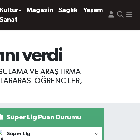
Kültür-
Magazin
Sağlık
Yaşam
Sanat
ı verdi
YGULAMA VE ARAŞTIRMA
LARARASI ÖĞRENCİLER,
Süper Lig Puan Durumu
Süper Lig