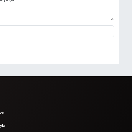
 ve
yla