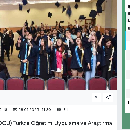
-
+
A
A
1
0:48
18.01.2025 - 11:30
34
SOGÜ) Türkçe Öğretimi Uygulama ve Araştırma