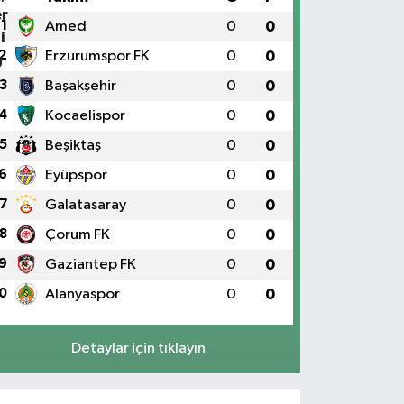
1
Amed
0
0
2
Erzurumspor FK
0
0
3
Başakşehir
0
0
4
Kocaelispor
0
0
5
Beşiktaş
0
0
6
Eyüpspor
0
0
7
Galatasaray
0
0
8
Çorum FK
0
0
9
Gaziantep FK
0
0
0
Alanyaspor
0
0
Detaylar için tıklayın