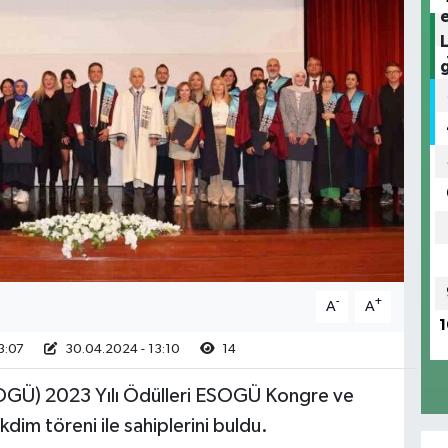
-
+
A
A
1
3:07
30.04.2024 - 13:10
14
SOGÜ) 2023 Yılı Ödülleri ESOGÜ Kongre ve
dim töreni ile sahiplerini buldu.