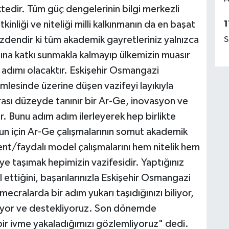
edir. Tüm güç dengelerinin bilgi merkezli
1
kinliği ve niteliği milli kalkınmanın da en başat
üzdendir ki tüm akademik gayretleriniz yalnızca
S
sına katkı sunmakla kalmayıp ülkemizin muasır
r adımı olacaktır. Eskişehir Osmangazi
hamlesinde üzerine düşen vazifeyi layıkıyla
rası düzeyde tanınır bir Ar-Ge, inovasyon ve
. Bunu adım adım ilerleyerek hep birlikte
un için Ar-Ge çalışmalarının somut akademik
atent/faydalı model çalışmalarını hem nitelik hem
iye taşımak hepimizin vazifesidir. Yaptığınız
 ettiğini, başarılarınızla Eskişehir Osmangazi
 mecralarda bir adım yukarı taşıdığınızı biliyor,
izliyor ve destekliyoruz. Son dönemde
 bir ivme yakaladığımızı gözlemliyoruz" dedi.