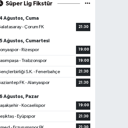
Süper Lig Fikstür
4 Ağustos, Cuma
alatasaray - Çorum FK
21:30
5 Ağustos, Cumartesi
onyaspor - Rizespor
19:00
asımpaşa - Trabzonspor
19:00
ençlerbirliği S.K. - Fenerbahçe
21:30
aziantep FK - Alanyaspor
21:30
6 Ağustos, Pazar
aşakşehir - Kocaelispor
19:00
eşiktaş - Eyüpspor
21:30
med - Erzurumspor FK
21:30