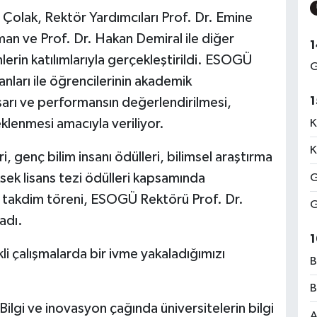
Çolak, Rektör Yardımcıları Prof. Dr. Emine
an ve Prof. Dr. Hakan Demiral ile diğer
1
lerin katılımlarıyla gerçekleştirildi. ESOGÜ
G
nları ile öğrencilerinin akademik
1
şarı ve performansın değerlendirilmesi,
eklenmesi amacıyla veriliyor.
K
K
 genç bilim insanı ödülleri, bilimsel araştırma
ksek lisans tezi ödülleri kapsamında
G
 takdim töreni, ESOGÜ Rektörü Prof. Dr.
G
adı.
1
i çalışmalarda bir ivme yakaladığımızı
B
B
lgi ve inovasyon çağında üniversitelerin bilgi
A