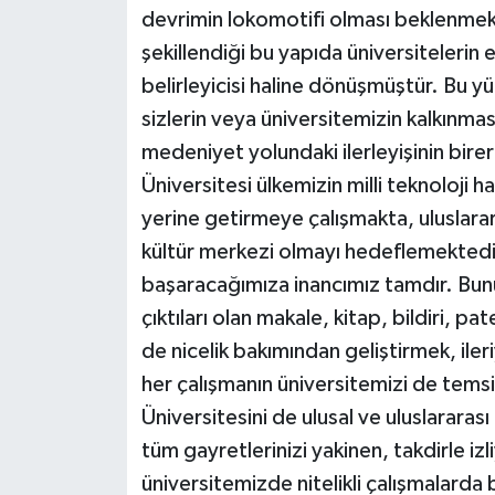
devrimin lokomotifi olması beklenmekt
şekillendiği bu yapıda üniversitelerin et
belirleyicisi haline dönüşmüştür. Bu y
sizlerin veya üniversitemizin kalkınma
medeniyet yolundaki ilerleyişinin bire
Üniversitesi ülkemizin milli teknoloji 
yerine getirmeye çalışmakta, uluslara
kültür merkezi olmayı hedeflemektedir
başaracağımıza inancımız tamdır. Bun
çıktıları olan makale, kitap, bildiri, p
de nicelik bakımından geliştirmek, iler
her çalışmanın üniversitemizi de temsil
Üniversitesini de ulusal ve uluslararası
tüm gayretlerinizi yakinen, takdirle 
üniversitemizde nitelikli çalışmalarda