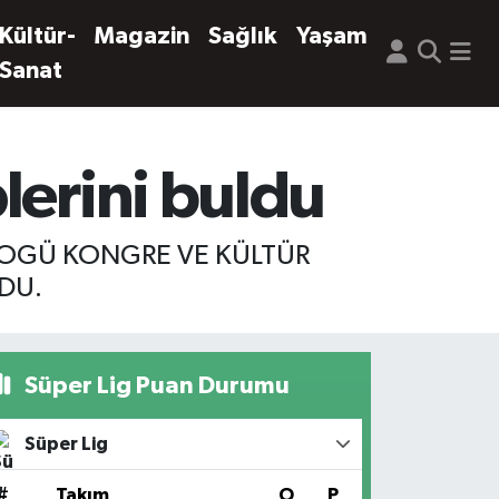
Kültür-
Magazin
Sağlık
Yaşam
Sanat
lerini buldu
ESOGÜ KONGRE VE KÜLTÜR
DU.
Süper Lig Puan Durumu
Süper Lig
#
Takım
O
P